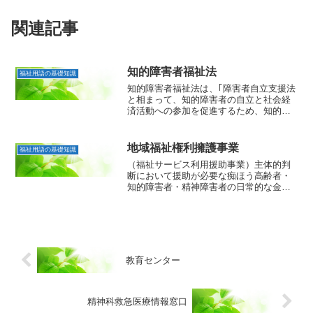
関連記事
知的障害者福祉法
福祉用語の基礎知識
知的障害者福祉法は、｢障害者自立支援法
と相まって、知的障害者の自立と社会経
済活動への参加を促進するため、知的障
害者を援助するとともに必要な保護を行
い、もって知的障害者の福祉を図る｣こと
を目的とした法律であります。この法律
地域福祉権利擁護事業
福祉用語の基礎知識
で定める知的障害者施...
（福祉サービス利用援助事業）主体的判
断において援助が必要な痴ほう高齢者・
知的障害者・精神障害者の日常的な金銭
管理や福祉サービス利用援助を通して、
安心して地域生活を営めるように支援す
る目的で、1999年にスタートした事業。
支援内容は、日常的金...
教育センター
精神科救急医療情報窓口