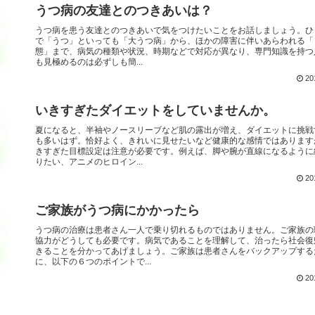
うつ病の友達とのつきあいは？
うつ病を患う友達とのつきあいで気をつけたいことをお話しましょう。ひ
で「うつ」といっても「大うつ病」から、ほかの障害に伴いあらわれる「
態」まで、病気の種類や状況、時期などで対応が異なり、専門知識を持つ
も見極めるのは必ずしも簡...
20
いきすぎたダイエットをしていませんか。
夏になると、半袖やノースリーブなど肌の露出が増え、ダイエットに挑戦
も多いはず。恰好よく、きれいに見せたいなど健康的な感情ではあります
きすぎた目標設定は注意が必要です。例えば、脚や腕が直線になるように
りたい、アニメのヒロイン...
20
ご家族がうつ病にかかったら
うつ病の治療は患者さん一人で乗り切れるものではありません。ご家族の
協力がどうしても必要です。病気であることを理解して、治ったら社会復
きることを分かってあげましょう。ご家族は患者さんをバックアップする
に、以下の６つのポイントで...
20