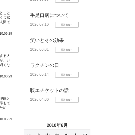
とこと
手足口病について
うつ状
人間で
2026.07.16
看護師便り
10.06.29
笑いとその効果
2026.06.01
看護師便り
する人
が、い
細くな
ワクチンの日
2026.05.14
看護師便り
10.06.29
咳エチケットの話
理解と
2026.04.06
看護師便り
帰もで
ため
10.06.29
2010年6月