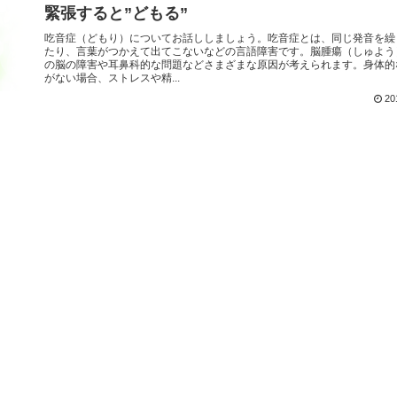
緊張すると”どもる”
吃音症（どもり）についてお話ししましょう。吃音症とは、同じ発音を繰
たり、言葉がつかえて出てこないなどの言語障害です。脳腫瘍（しゅよう
の脳の障害や耳鼻科的な問題などさまざまな原因が考えられます。身体的
がない場合、ストレスや精...
20