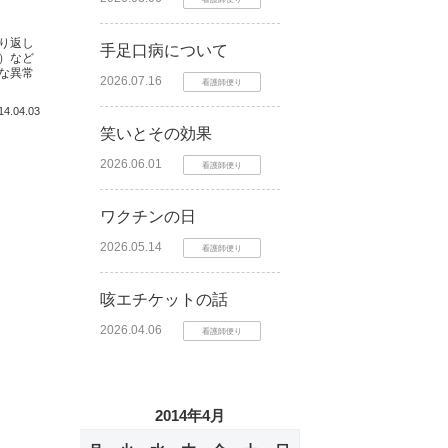
り返し
手足口病について
）など
な異常
2026.07.16
看護師便り
14.04.03
笑いとその効果
2026.06.01
看護師便り
ワクチンの日
2026.05.14
看護師便り
咳エチケットの話
2026.04.06
看護師便り
2014年4月