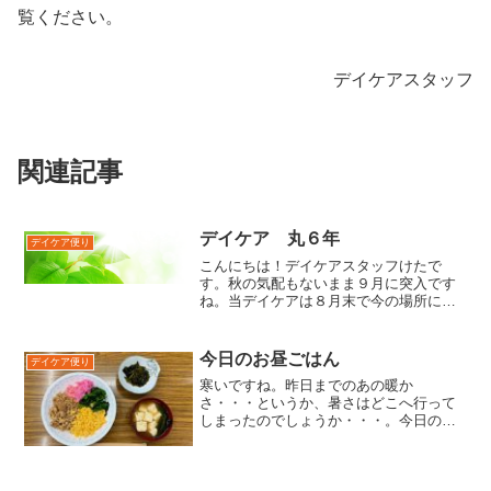
覧ください。
デイケアスタッフ
関連記事
デイケア 丸６年
デイケア便り
こんにちは！デイケアスタッフけたで
す。秋の気配もないまま９月に突入です
ね。当デイケアは８月末で今の場所に移
って６年になります。（開設当初は今の
外来の待合室のあたりにあったのです
が)、もう６年？ まだ６年？私はデイケ
今日のお昼ごはん
デイケア便り
アの移動とともに外来からデ...
寒いですね。昨日までのあの暖か
さ・・・というか、暑さはどこへ行って
しまったのでしょうか・・・。今日のデ
イケアのプログラムは「サタデーキッチ
ン」です。メニューは三色丼。と言いな
がら四色丼（笑）。しかも、ピンクの部
分には実は二種類の食材が・・・...