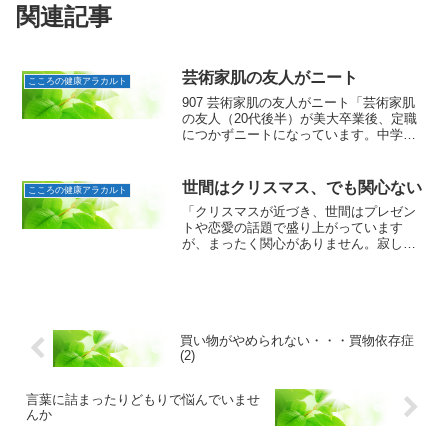
関連記事
芸術家肌の友人がニート
こころの健康アラカルト
907 芸術家肌の友人がニート「芸術家肌
の友人（20代後半）が美大卒業後、定職
につかずニートになっています。中学生
のころ、彫刻刀で机を彫ったり、校舎の3
階から植木鉢を投げたりと行動も奇抜で
した。本人は社会に不適合なのでは、と
世間はクリスマス、でも関心ない
こころの健康アラカルト
悩んでいます。こ...
「クリスマスが近づき、世間はプレゼン
トや恋愛の話題で盛り上がっています
が、まったく関心がありません。寂しく
もないので、友人からは変わっていると
指摘されます。」20代男性の方からの質
問です。クリスマスなどのイベントが近
づいても、恋人や家族が身...
買い物がやめられない・・・買物依存症
(2)
言葉に詰まったりどもりで悩んでいませ
んか