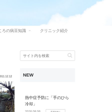
ころの病豆知識
クリニック紹介
NEW
011.12.12
熱中症予防に「手のひら
冷却」
2026.08.06
看護師便り