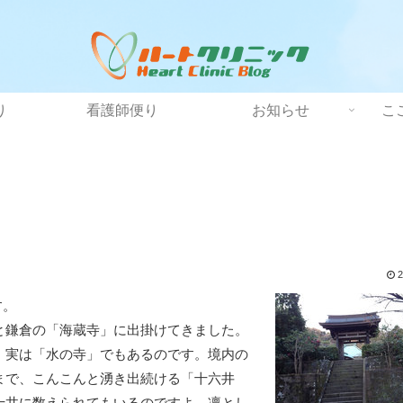
り
看護師便り
お知らせ
こ
2
す。
と鎌倉の「海蔵寺」に出掛けてきました。
、実は「水の寺」でもあるのです。境内の
まで、こんこんと湧き出続ける「十六井
十井に数えられてもいるのですよ。凛とし