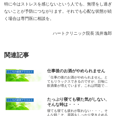
特に今はストレスを感じないという人でも、無理をし過ぎ
ないことが予防につながります。それでも心配な状態が続
く場合は専門医に相談を。
ハートクリニック院長 浅井逸郎
関連記事
仕事後のお酒がやめられません
こころの健康アラカルト
「仕事の後のお酒がやめられません。と
てもリラックスできるのですが、日毎に
飲酒量が増えています。これは問題でし
ょうか。」こんな質問がありました。お
酒を飲まないとリラックスできないとい
う状況は、黄色信号と考えられます。 お
たっぷり寝ても寝た気がしない、
こころの健康アラカルト
酒なしでは気分の切り替...
そんな時は・・・
寝ても寝ても疲れが取れない・・・。そ
んな時こそ、原因をしっかり突き止める