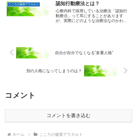
されており、自分の欲求を自覚した時に
認知行動療法とは？
こころの健康アラカルト
混乱しがち。率直な感情に...
心療内科で採用している治療法「認知行
動療法」って耳にすることがあります
が、実際にどのような治療法なのかわか
らない、という人も多いのでは？「認知
行動療法は、心理療法の一種で、主にう
つ病やパニック障害などの治療に適用さ
れます。認知行動療法とは？...
自分が自分でなくなる”多重人格”
別の人格になってしまうのは？
コメント
コメントを書き込む
ホーム
こころの健康アラカルト