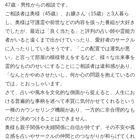
47歳・男性からの相談です。
ご相談者は奥様（45歳）、お嬢さん（15歳）と3人暮ら
し。奥様は守護霊や前世などの内容を扱った番組が大好き
でしたが、最近は「良く当たる」と評判の占い師や霊能力
者がいると遠くまで出かけていったり、愛好者のサークル
に入ったりしているそうです。「この配置では運気が悪
い」と言って部屋の模様替えをするなど、様々な出来事を
霊的なもののせいにすることにご相談者は違和感があり、
「なんとかやめさせたいし、何か心の問題を抱えているの
では」とおっしゃいます。
さて、占いや風水を文化的な側面から捉えると、人生にお
ける普遍的な事柄を述べて本質に気付かせてくれるという
一種のカウンセリング機能があり、一方的に非合理的なも
のだと決めつけることはできません。
奥様も親子関係や夫婦関係に自信が持てず、その不安や孤
立感を占いやサークルの仲間とのつながりが和らげてくれ