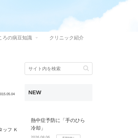
ころの病豆知識
クリニック紹介
NEW
015.05.04
熱中症予防に「手のひら
冷却」
タッフ Ｋ
2026.08.06
看護師便り