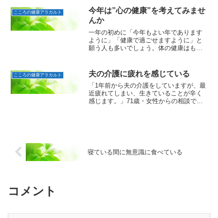
今年は”心の健康”を考えてみませ
こころの健康アラカルト
んか
一年の初めに「今年もよい年であります
ように」「健康で過ごせますように」と
願う人も多いでしょう。体の健康はもち
ろんですが、今年は心の健康も考えてみ
てはいかがでしょうか。新年度を迎える
のと同様にこの時期は新しい年になると
夫の介護に疲れを感じている
こころの健康アラカルト
いう変化や前年とのギャッ...
「1年前から夫の介護をしていますが、最
近疲れてしまい、生きていることが辛く
感じます。」71歳・女性からの相談で
す。ご相談者のご主人は、約1年前に寝た
きりになりました。週3回のデイサービス
以外は食事やトイレなど常に見守りが必
要な状態で、ご相談...
寝ている間に無意識に食べている
コメント