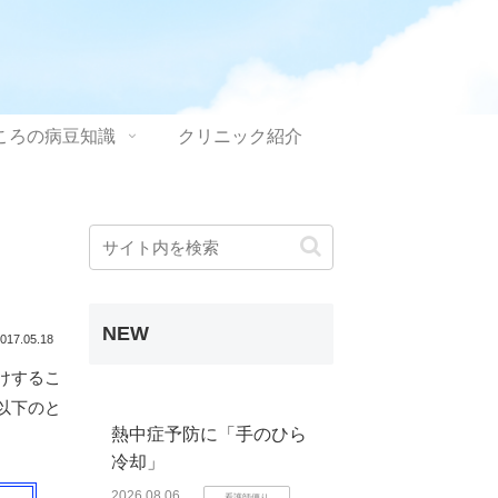
ころの病豆知識
クリニック紹介
NEW
017.05.18
けするこ
以下のと
熱中症予防に「手のひら
冷却」
2026.08.06
看護師便り