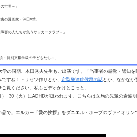
知の世界～」
害の漫画家・沖田×華」
達障害の人たちが集うサッカークラブ－」
横浜・特別支援学級の子どもたち～」
。大学の同期、本田秀夫先生もご出演です。「当事者の感覚・認知を
みですね！トリセツ作りとか、
定型発達症候群の話
とか、なかなか
ひご覧ください。私もビデオかけとこっと。
（月）, 30（火）にADHDが扱われます。こちらは医局の先輩の岩波
小品で。エルガー「愛の挨拶」をダニエル・ホープのヴァイオリン