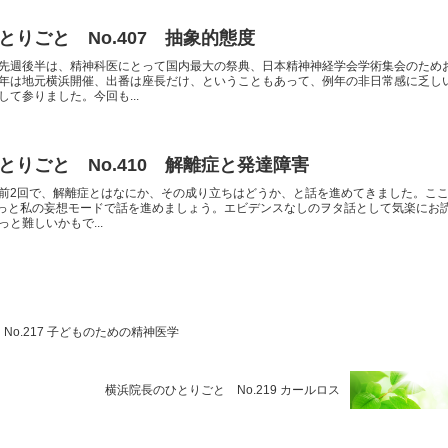
とりごと No.407 抽象的態度
先週後半は、精神科医にとって国内最大の祭典、日本精神神経学会学術集会のため
年は地元横浜開催、出番は座長だけ、ということもあって、例年の非日常感に乏し
て参りました。今回も...
とりごと No.410 解離症と発達障害
前2回で、解離症とはなにか、その成り立ちはどうか、と話を進めてきました。こ
;ちょっと私の妄想モードで話を進めましょう。エビデンスなしのヲタ話として気楽にお
と難しいかもで...
o.217 子どものための精神医学
横浜院長のひとりごと No.219 カールロス