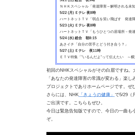
ＮＨＫスペシャル「発達障害～解明される未
5/22 (月) Ｅテレ 夜8時
ハートネットＴＶ「弱点を笑い飛ばす 発達障
5/23 (火) Ｅテレ 夜8時
ハートネットＴＶ「もうひとつの居場所－発
5/24 (水) 総合 朝8:15
あさイチ「自分の苦手とどう付き合う？」
5/27 (土) Ｅテレ 夜11時
ＥＴＶ特集「”いるんだよ”って伝えたい ～
初回のNHKスペシャルがその白眉ですね
「あなたの発達障害の常識が変わる」楽し
プロジェクトでありホームページです。ぜ
さらには、NHK
「きょうの健康」
で5/29
ご出演です。こちらもぜひ。
今日は緊急告知版ですので、今日の一曲も
ぞ。