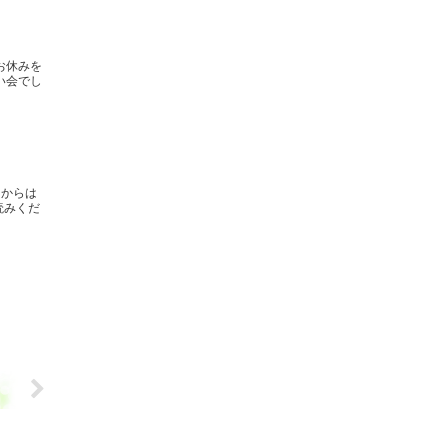
お休みを
い会でし
こからは
読みくだ