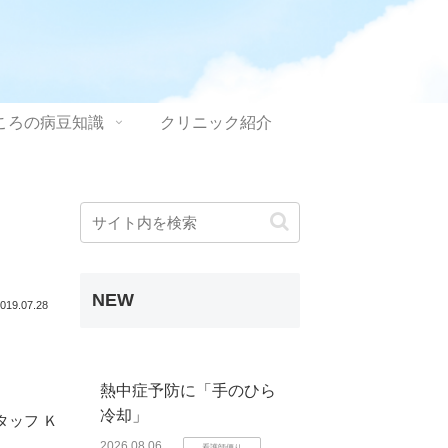
ころの病豆知識
クリニック紹介
NEW
019.07.28
熱中症予防に「手のひら
冷却」
タッフ Ｋ
2026.08.06
看護師便り