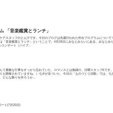
ム 「音楽鑑賞とランチ」
ケアスタッフのとん汁です。今日のブログは先週行われた外出プログラムについて
は「音楽鑑賞とランチ」ということで、4月28日にみなとみらいにある、みなとみ
コンサート（パイプ...
んて素敵な行事をすっかり忘れていた、ロマンスとは無縁の、日曜スタッフKです
りも開催されていますね。）七夕が近づいた、今日の「ものづくり活動」では、七
どんな飾りを作ろうか...
ト(7月20日)