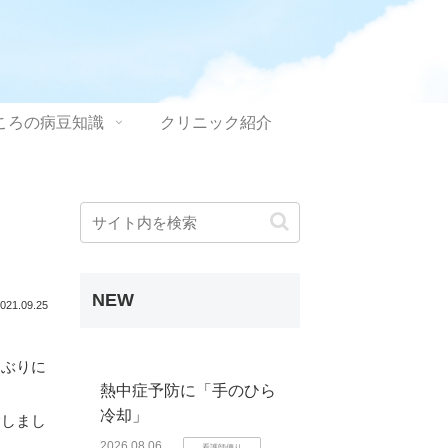
ころの病豆知識
クリニック紹介
NEW
021.09.25
しぶりに
熱中症予防に「手のひら
冷却」
験しまし
2026.08.06
看護師便り