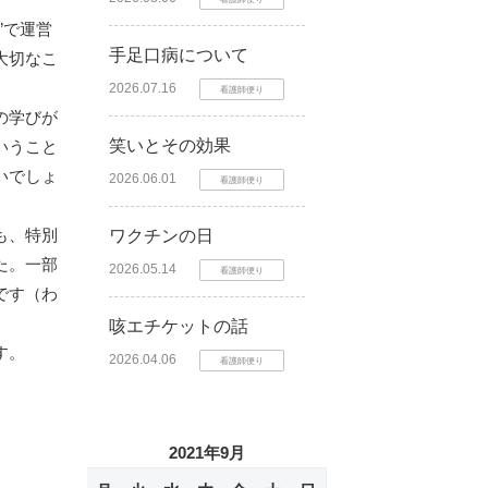
”で運営
手足口病について
大切なこ
2026.07.16
看護師便り
の学びが
笑いとその効果
いうこと
いでしょ
2026.06.01
看護師便り
も、特別
ワクチンの日
た。一部
2026.05.14
看護師便り
です（わ
咳エチケットの話
す。
2026.04.06
看護師便り
2021年9月