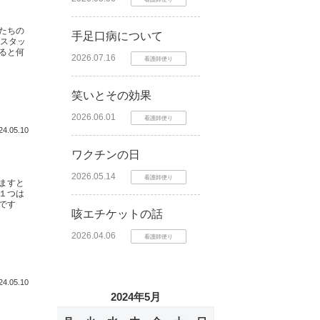
たちの
手足口病について
にスタッ
ると何
2026.07.16
看護師便り
笑いとその効果
2026.06.01
看護師便り
24.05.10
ワクチンの日
2026.05.14
看護師便り
ますと
１つは
です
咳エチケットの話
2026.04.06
看護師便り
24.05.10
2024年5月