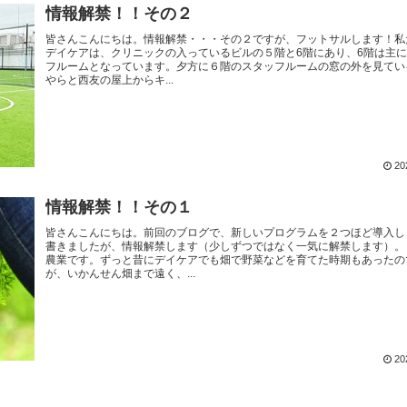
情報解禁！！その２
皆さんこんにちは。情報解禁・・・その２ですが、フットサルします！私
デイケアは、クリニックの入っているビルの５階と6階にあり、6階は主
フルームとなっています。夕方に６階のスタッフルームの窓の外を見てい
やらと西友の屋上からキ...
20
情報解禁！！その１
皆さんこんにちは。前回のブログで、新しいプログラムを２つほど導入し
書きましたが、情報解禁します（少しずつではなく一気に解禁します）。
農業です。ずっと昔にデイケアでも畑で野菜などを育てた時期もあったの
が、いかんせん畑まで遠く、...
20