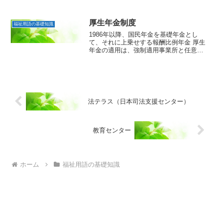
つ、個人の権利利益を保護する事を目的
としています。「個人情報」とは、生存
する個人に関する情報であって、当該情
厚生年金制度
福祉用語の基礎知識
報に含まれる指名、生年月日...
1986年以降、国民年金を基礎年金とし
て、それに上乗せする報酬比例年金 厚生
年金の適用は、強制適用事業所と任意適
用事業所がある。強制適用事業所：常時5
人以上の従業員の事業所・船舶と常時1人
以上の従業員の働く法人任意適応事業
所：強制適用を受け...
法テラス（日本司法支援センター）
教育センター
ホーム
福祉用語の基礎知識