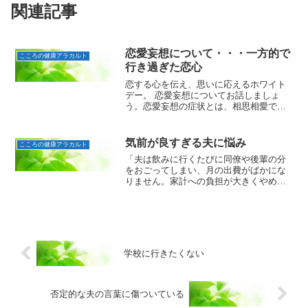
関連記事
恋愛妄想について・・・一方的で
こころの健康アラカルト
行き過ぎた恋心
恋する心を伝え、思いに応えるホワイト
デー。 恋愛妄想についてお話しましょ
う。恋愛妄想の症状とは、相思相愛でな
いのに、一方的に両思いであると勘違い
するだけでなく、関係が満たされないの
は誰かに邪魔をされているからと信じ込
気前が良すぎる夫に悩み
こころの健康アラカルト
みます。現実を直視できず...
「夫は飲みに行くたびに同僚や後輩の分
をおごってしまい、月の出費がばかにな
りません。家計への負担が大きくやめて
ほしいと言っていますが、なかなか改善
されません。」35歳・女性からの相談で
す。ご相談者のご主人（40歳）は、自動
車メーカーに勤務。週...
学校に行きたくない
否定的な夫の言葉に傷ついている