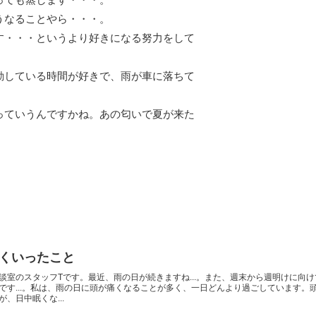
うなることやら・・・。
す・・・というより好きになる努力をして
動している時間が好きで、雨が車に落ちて
っていうんですかね。あの匂いで夏が来た
くいったこと
談室のスタッフTです。最近、雨の日が続きますね...。また、週末から週明けに向け
です...。私は、雨の日に頭が痛くなることが多く、一日どんより過ごしています。
、日中眠くな...