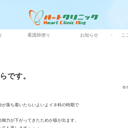
り
看護師便り
お知らせ
こ
らです。
2
粉が落ち着いたらいよいよイネ科の時期で
防御力が下がってきたためか咳が出ます。
っても蒸します・・・。