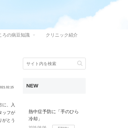
ころの病豆知識
クリニック紹介
NEW
021.02.15
方に、入
熱中症予防に「手のひら
タッフが
冷却」
りがとう
2026.08.06
看護師便り