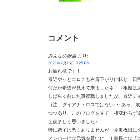
コメント
みんなの献血
より:
2021年2月16日 9:25 PM
お疲れ様です！
最近やっとコロナも右肩下がりに転じ、日
何だか希望が見えて来ましたネ！（根拠はあ
しばらく前に無事復職しましたが、最近デ
（注：ダイアナ・ロスではない･･･あっ、
つつあり、このブログを見て「相変わらず
と羨ましく思いました♪
特に調子は悪くありませんが、今度祝日に
メンバーには元気を貰いに、Ｉ室長には「