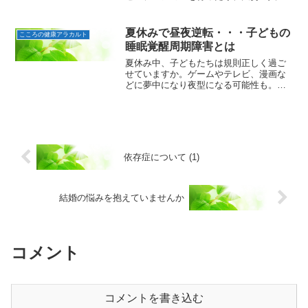
会食するときなど、失敗するのでないか
と不安がわき、顔が赤くなったり、手に
汗をかいたりします。心の病が原因で、
夏休みで昼夜逆転・・・子どもの
こころの健康アラカルト
以前はこのような症状から...
睡眠覚醒周期障害とは
夏休み中、子どもたちは規則正しく過ご
せていますか。ゲームやテレビ、漫画な
どに夢中になり夜型になる可能性も。睡
眠リズムが狂うと睡眠覚醒周期障害にな
る可能性があります。どのような病気か
というと、生活が夜型になり、昼夜逆
転。朝早く起きられず、睡眠...
依存症について (1)
結婚の悩みを抱えていませんか
コメント
コメントを書き込む