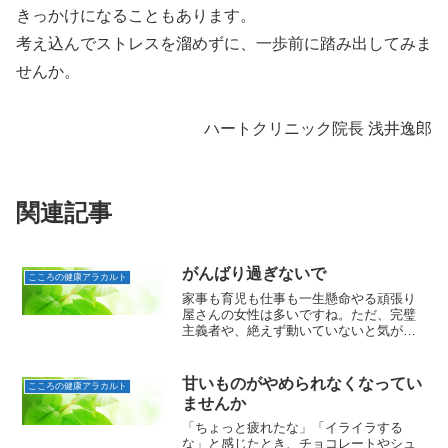
きっかけになることもあります。
考え込んでストレスを溜めずに、一歩前に踏み出してみま
せんか。
ハートクリニック院長 浅井逸郎
関連記事
がんばり過ぎないで
こころの健康アラカルト
家事も育児も仕事も一生懸命やる頑張り
屋さんの女性は多いですね。ただ、完璧
主義者や、絶えず動いていないと気がす
まない性格の方の場合、心身が発する
SOSに気づかずボロボロになりながらも
働き続けてしまいます。これは、主婦版
甘いものがやめられなくなってい
こころの健康アラカルト
ワーカホリック（仕事中毒...
ませんか
「ちょっと疲れたな」「イライラする
な」と感じたとき、チョコレートやシュ