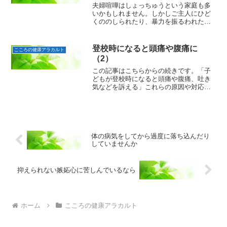
夫婦喧嘩はしょっちゅうという家庭も多
いかもしれません。しかしご主人にひど
くののしられたり、暴力を振るわれたり
はしていませんか。家庭内のドメスティ
ックバイオレンス（DV）では、暴力を受
けた奥さんは別れたいと思っても、その
登校時になると頭痛や腹痛に
こころの健康アラカルト
後何事もなかったように...
（2）
この記事はこちらからの続きです。「子
どもが登校時になると頭痛や腹痛、吐き
気などを訴える」これらの原因や対応を
お話しする２回目です。原因として考え
られるのは、体に特に原因がないなら、
ほかに心理的な原因も考えられます。例
えば、授業についていけな...
体の病気をしてから過度に落ち込んだり
していませんか
抑えられない嫉妬心に苦しんでいるなら
ホーム
こころの健康アラカルト