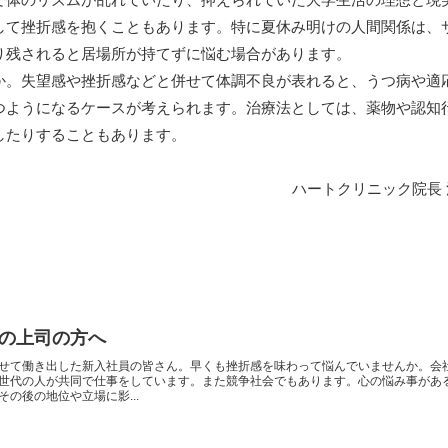
して挫折感を抱くこともあります。特に夏休み明けの人間関係は、
り残されると居場所が持てずに悩む場合があります。
か。失望感や挫折感などと併せて体調不良が表れると、うつ病や適
つようになるケースが考えられます。治療法としては、薬物や認知
したりすることもあります。
ハートクリニック院長
の上司の方へ
せて働き出した新入社員の皆さん。早くも挫折感を味わって悩んでいませんか。会
世代の人が共同で仕事をしています。また競争社会でもあります。心の悩み事があ
の後の地位や立場に影...