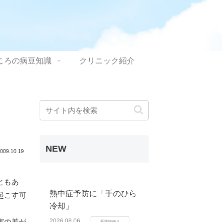
ころの病豆知識
クリニック紹介
NEW
009.10.19
ともあ
熱中症予防に「手のひら
起こす可
冷却」
実の差が
2026.08.06
看護師便り