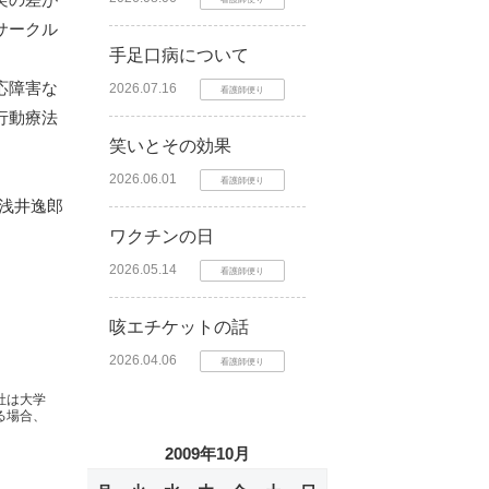
サークル
手足口病について
応障害な
2026.07.16
看護師便り
行動療法
笑いとその効果
2026.06.01
看護師便り
 浅井逸郎
ワクチンの日
2026.05.14
看護師便り
咳エチケットの話
2026.04.06
看護師便り
社は大学
る場合、
2009年10月