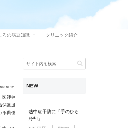
ころの病豆知識
クリニック紹介
NEW
010.01.12
、医師や
活保護担
熱中症予防に「手のひら
わる職種
冷却」
を含むネ
2026.08.06
看護師便り