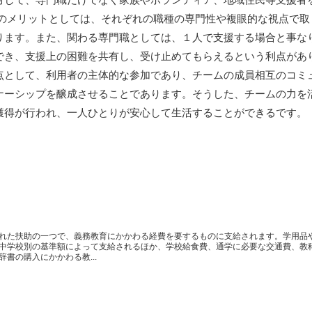
者のメリットとしては、それぞれの職種の専門性や複眼的な視点で取
ります。また、関わる専門職としては、１人で支援する場合と事な
でき、支援上の困難を共有し、受け止めてもらえるという利点があ
点として、利用者の主体的な参加であり、チームの成員相互のコミ
ナーシップを醸成させることであります。そうした、チームの力を
獲得が行われ、一人ひとりが安心して生活することができるです。
れた扶助の一つで、義務教育にかかわる経費を要するものに支給されます。学用品
中学校別の基準額によって支給されるほか、学校給食費、通学に必要な交通費、教
書の購入にかかわる教...