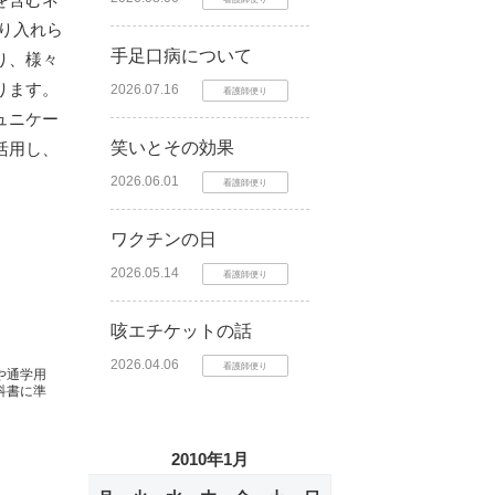
り入れら
手足口病について
り、様々
ります。
2026.07.16
看護師便り
ュニケー
笑いとその効果
活用し、
2026.06.01
看護師便り
ワクチンの日
2026.05.14
看護師便り
咳エチケットの話
2026.04.06
看護師便り
や通学用
科書に準
2010年1月