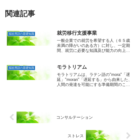
関連記事
就労移行支援事業
福祉用語の基礎知識
一般企業での就労を希望する人（６５歳
未満の障がいのある方）に対し、一定期
間、就労に必要な知識及び能力の向上の
ために必要な訓練を行う事業です。事業
所内における作業訓練や職場実習、就職
先探しのお手伝いや就職後の職場定着支
モラトリアム
福祉用語の基礎知識
援などを行います。利用期...
モラトリアムは、ラテン語の"mora"「遅
延」"moran"「遅延する」から由来した、
人間の発達を可能にする準備期間のこと
で、エリクソンが命名しました。青年が
社会人としてのアイデンティティ(独自
性・自己認識)を確立するための様々な役
割を試み...
コンサルテーション
ストレス