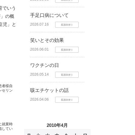
育でいう
手足口病について
害」の概
症児」と
2026.07.16
看護師便り
。
笑いとその効果
2026.06.01
看護師便り
ワクチンの日
2026.05.14
看護師便り
患者様自
咳エチケットの話
ンセリン
2026.04.06
看護師便り
に就業時
2010年4月
指してい