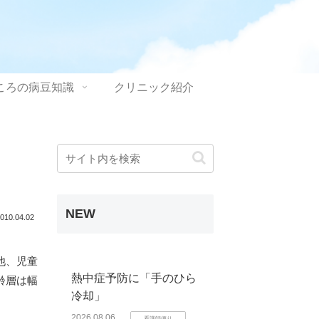
ころの病豆知識
クリニック紹介
NEW
010.04.02
他、児童
熱中症予防に「手のひら
齢層は幅
冷却」
2026.08.06
看護師便り