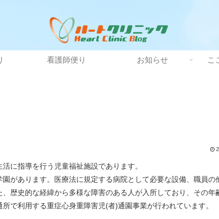
り
看護師便り
お知らせ
こ
2
生活に指導を行う児童福祉施設であります。
学園があります。医療法に規定する病院として必要な設備、職員の
た、歴史的な経緯から多様な障害のある人が入所しており、その年
所で利用する重症心身重障害児(者)通園事業が行われています。