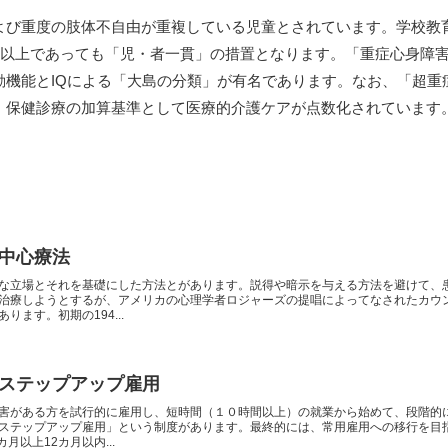
よび重度の肢体不自由が重複している児童とされています。学校教
歳以上であっても「児・者一貫」の措置となります。「重症心身障
動機能とIQによる「大島の分類」が有名であります。なお、「超重
、保健診療の加算基準として医療的介護ケアが点数化されています
中心療法
な立場とそれを基礎にした方法とがあります。説得や暗示を与える方法を避けて、
治療しようとするが、アメリカの心理学者ロジャーズの提唱によってなされたカウ
ります。初期の194...
ステップアップ雇用
害がある方を試行的に雇用し、短時間（１０時間以上）の就業から始めて、段階的
ステップアップ雇用」という制度があります。最終的には、常用雇用への移行を目
月以上12カ月以内...