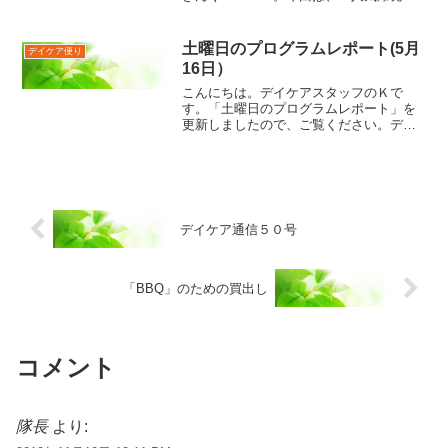
っかけうどん」です。二度目の登場。前
回は、上にのせる玉子がかたゆでになっ
てしまったので、今回こそは・・・と温
土曜日のプログラムレポート(5月
デイケア便り
度をバッチリはかって本格...
16日）
こんにちは。デイケアスタッフのＫで
す。「土曜日のプログラムレポート」を
更新しましたので、ご覧ください。デイ
ケアスタッフ Ｋ
デイケア通信５０号
「BBQ」のための買出し
コメント
隊長
より: