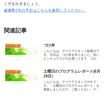
く汗をかきましょう。
健康塾7月の予定はこちらを参照してください。
関連記事
づけ丼
デイケア便り
こんにちは。デイケアスタッフ柏尾川で
す。今日は、づけ丼を作りました。安い
ビンチョウマグロを買ってきて、づけに
しました。づけにすると、トロッとした
甘さがあってごはんにピッタリ。余った
刺身は、お皿に盛ってマリネで食べた
土曜日のプログラムレポート(6月
デイケア便り
り、お醤油で食べたり。みん...
28日）
こんにちは。デイケアスタッフのＫで
す。「土曜日のプログラムレポート」を
更新しましたので、ご覧ください。デイ
ケアスタッフ Ｋ