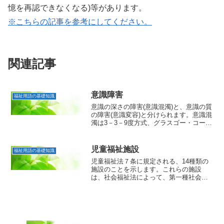
憶を再認できなくなる)等があります。
※こちらの記事を参考にしてください。
関連記事
意識障害
福祉用語の基礎知識
意識の深さの障害(意識混濁)と、意識の質
の障害(意識変容)と分けられます。意識混
濁は3－3－9度方式、グラスゴー・コー
マ・スケールなどで定量的に評価される
ことが多いです。3－3－9度方式では、刺
激に対する覚醒度からⅠ.覚醒している。
児童福祉施設
福祉用語の基礎知識
Ⅱ.刺激...
児童福祉法７条に規定される、14種類の
施設のことを示します。これらの施設
は、社会福祉法によって、第一種社会福
祉事業(乳児院、母子生活支援施設、児童
養護施設、知的障害児施設、知的障害児
通園施設、盲ろうあ児施設、肢体不自由
児施設、重症心身障害児...