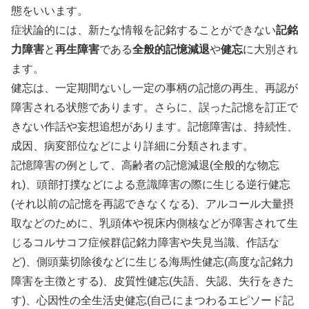
態をいいます。
症状論的には、新たな情報を記銘することができない
記銘
力障害
と
再生障害
である
全般的記憶減退
や
健忘
に大別され
ます。
健忘は、一定期間ないし一定の事柄の記憶の再生、再認が
障害される状態であります。さらに、誤った記憶を訂正で
きない作話や妄想追想があります。記憶障害は、持続性、
成因、病変部位などにより詳細に分類されます。
記憶障害の例として、高齢者の記憶減退(全般的な物忘
れ)、頭部打撲などによる意識障害の際に生じる逆行健忘
(それ以前の記憶を再認できなくなる)、アルコール大量摂
取などのために、乳頭体や視床内側核などが障害されて生
じるコルサコフ症候群(記銘力障害や失見当識、作話な
ど)、側頭葉切除後などに生じる海馬性健忘(高度な記銘力
障害を主徴とする)、皮質性健忘(失語、失認、失行をきた
す)、心因性の全生活史健忘(自己にまつわるエピソード記