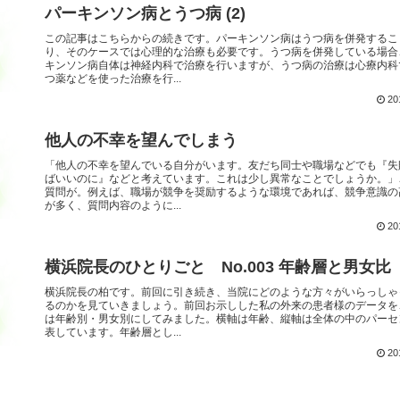
パーキンソン病とうつ病 (2)
この記事はこちらからの続きです。パーキンソン病はうつ病を併発するこ
り、そのケースでは心理的な治療も必要です。うつ病を併発している場合
キンソン病自体は神経内科で治療を行いますが、うつ病の治療は心療内科
つ薬などを使った治療を行...
20
他人の不幸を望んでしまう
「他人の不幸を望んでいる自分がいます。友だち同士や職場などでも『失
ばいいのに』などと考えています。これは少し異常なことでしょうか。」
質問が。例えば、職場が競争を奨励するような環境であれば、競争意識の
が多く、質問内容のように...
20
横浜院長のひとりごと No.003 年齢層と男女比
横浜院長の柏です。前回に引き続き、当院にどのような方々がいらっしゃ
るのかを見ていきましょう。前回お示しした私の外来の患者様のデータを
は年齢別・男女別にしてみました。横軸は年齢、縦軸は全体の中のパーセ
表しています。年齢層とし...
20