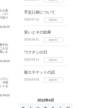
とがあ
手足口病について
、パー
で抗う
2026.07.16
看護師便り
12.04.23
笑いとその効果
2026.06.01
看護師便り
敗すれ
こんな
高い人
ワクチンの日
2026.05.14
看護師便り
12.04.23
咳エチケットの話
ってい
2026.04.06
看護師便り
、今回
ントを
12.04.23
2012年4月