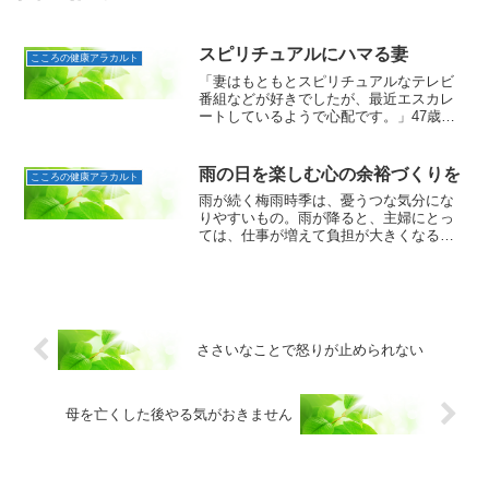
スピリチュアルにハマる妻
こころの健康アラカルト
「妻はもともとスピリチュアルなテレビ
番組などが好きでしたが、最近エスカレ
ートしているようで心配です。」47歳・
男性からの相談です。ご相談者は奥様
（45歳）、お嬢さん（15歳）と3人暮ら
し。奥様は守護霊や前世などの内容を扱
雨の日を楽しむ心の余裕づくりを
こころの健康アラカルト
った番組が大好きでし...
雨が続く梅雨時季は、憂うつな気分にな
りやすいもの。雨が降ると、主婦にとっ
ては、仕事が増えて負担が大きくなるも
のです。買物に行くにしても、雨が降っ
てしまうと自転車に乗れず、カッパを着
たり傘をさしながら、歩いて思い荷物を
持ち運ばなければなりませ...
ささいなことで怒りが止められない
母を亡くした後やる気がおきません