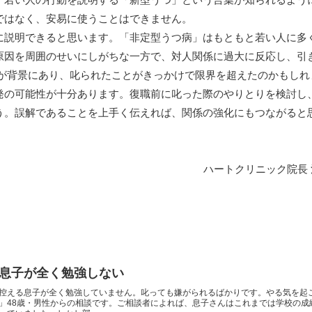
ではなく、安易に使うことはできません。
に説明できると思います。「非定型うつ病」はもともと若い人に多
原因を周囲のせいにしがちな一方で、対人関係に過大に反応し、引
」が背景にあり、叱られたことがきっかけで限界を超えたのかもしれ
発の可能性が十分あります。復職前に叱った際のやりとりを検討し
う。誤解であることを上手く伝えれば、関係の強化にもつながると
ハートクリニック院長
息子が全く勉強しない
控える息子が全く勉強していません。叱っても嫌がられるばかりです。やる気を起
」48歳・男性からの相談です。ご相談者によれば、息子さんはこれまでは学校の成