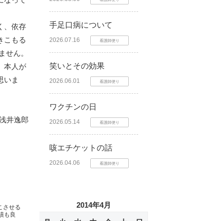
手足口病について
く、依存
きこもる
2026.07.16
看護師便り
ません。
笑いとその効果
、本人が
思いま
2026.06.01
看護師便り
ワクチンの日
 浅井逸郎
2026.05.14
看護師便り
咳エチケットの話
2026.04.06
看護師便り
2014年4月
こさせる
績も良