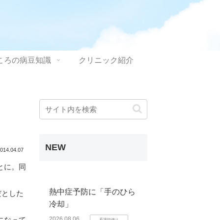
ころの病豆知識
クリニック紹介
NEW
014.04.07
とに。同
熱中症予防に「手のひら
だとした
冷却」
になって
2026.08.06
看護師便り