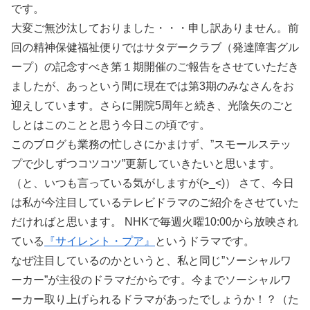
です。
大変ご無沙汰しておりました・・・申し訳ありません。前
回の精神保健福祉便りではサタデークラブ（発達障害グル
ープ）の記念すべき第１期開催のご報告をさせていただき
ましたが、あっという間に現在では第3期のみなさんをお
迎えしています。さらに開院5周年と続き、光陰矢のごと
しとはこのことと思う今日この頃です。
このブログも業務の忙しさにかまけず、”スモールステッ
プで少しずつコツコツ”更新していきたいと思います。
（と、いつも言っている気がしますが(>_<)） さて、今日
は私が今注目しているテレビドラマのご紹介をさせていた
だければと思います。 NHKで毎週火曜10:00から放映され
ている
『サイレント・プア』
というドラマです。
なぜ注目しているのかというと、私と同じ”ソーシャルワ
ーカー”が主役のドラマだからです。今までソーシャルワ
ーカー取り上げられるドラマがあったでしょうか！？（た