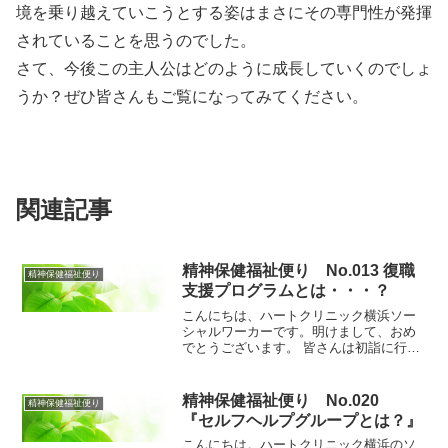
境を乗り越えていこうとする姿はまさにその専門性が発揮
されていることを思うのでした。
さて、今後この主人公はどのように成長していくのでしょ
うか？ぜひ皆さんもご覧になってみてください。
関連記事
精神保健福祉便り No.013 復職
精神保健福祉便り
支援プログラムとは・・・？
こんにちは、ハートクリニック横浜ソー
シャルワーカーです。明けまして、おめ
でとうございます。 皆さんは初詣に行か
れましたでしょうか？私は神社に参拝に
行き、今年も毎年恒例のおみくじをひい
たのですが、結果は・・・・・・・「中
精神保健福祉便り No.020
精神保健福祉便り
吉」でした。喜んでいい...
『セルフヘルプグループとは？』
こんにちは。ハートクリニック横浜のソ