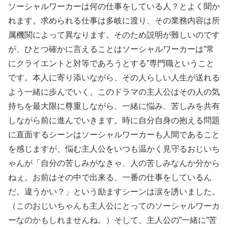
ソーシャルワーカーは何の仕事をしている人？とよく聞か
れます。求められる仕事は多岐に渡り、その業務内容は所
属機関によって異なります。そのため説明が難しいのです
が、ひとつ確かに言えることはソーシャルワーカーは”常
にクライエントと対等であろうとする”専門職ということ
です。本人に寄り添いながら、その人らしい人生が送れる
よう一緒に歩んでいく。このドラマの主人公はその人の気
持ちを最大限に尊重しながら、一緒に悩み、苦しみを共有
しながら前に進んでいきます。時に自分自身の抱える問題
に直面するシーンはソーシャルワーカーも人間であること
を感じますが、悩む主人公をいつも温かく見守るおじいち
ゃんが「自分の苦しみがなきゃ、人の苦しみなんか分から
ねぇ。お前はその中で出来る、一番の仕事をしているん
だ。違うかい？」という励ますシーンは涙を誘いました。
（このおじいちゃんも主人公にとってのソーシャルワーカ
ーなのかもしれませんね。）そして、主人公の”一緒に”苦