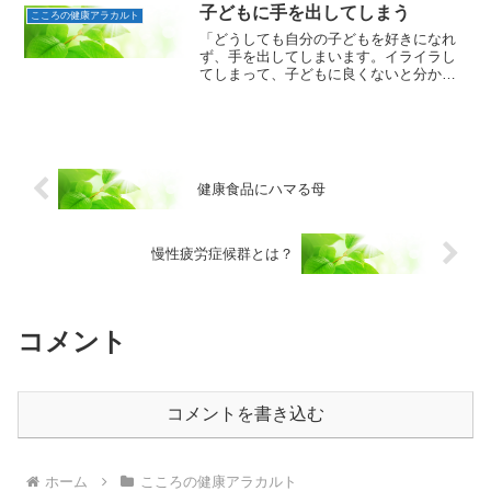
かった経験があるので、自分の子供は構
子どもに手を出してしまう
こころの健康アラカルト
ってあげたいと家事が後回...
「どうしても自分の子どもを好きになれ
ず、手を出してしまいます。イライラし
てしまって、子どもに良くないと分かっ
ているのに、どうしようもありませ
ん。」20代後半の女性からの相談です。
手を出しているならば、幼児虐待です。
すぐに専門医を受診すべきで...
健康食品にハマる母
慢性疲労症候群とは？
コメント
コメントを書き込む
ホーム
こころの健康アラカルト