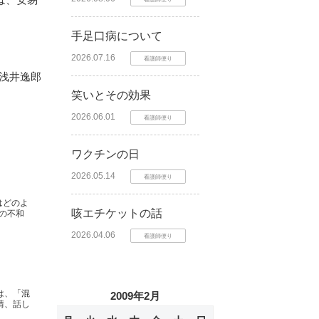
手足口病について
2026.07.16
看護師便り
 浅井逸郎
笑いとその効果
2026.06.01
看護師便り
ワクチンの日
2026.05.14
看護師便り
はどのよ
咳エチケットの話
の不和
2026.04.06
看護師便り
は、「混
2009年2月
情、話し