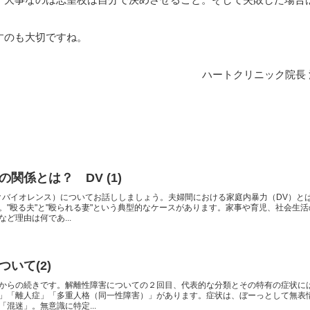
すのも大切ですね。
ハートクリニック院長
関係とは？ DV (1)
クバイオレンス）についてお話ししましょう。夫婦間における家庭内暴力（DV）と
。"殴る夫"と"殴られる妻"という典型的なケースがあります。家事や育児、社会生活
ど理由は何であ...
いて(2)
からの続きです。解離性障害についての２回目、代表的な分類とその特有の症状に
」「離人症」「多重人格（同一性障害）」があります。症状は、ぼーっとして無表
混迷」。無意識に特定...