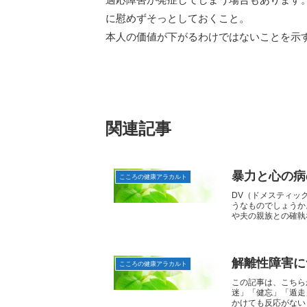
に慰めずそっとしておくこと。
本人の価値が下がるわけではないことを示
関連記事
暴力と心の病の
こころの健康アラカルト
DV（ドメスティッ
うなものでしょうか
や夫の親族との確執な
解離性障害につ
こころの健康アラカルト
この記事は、こちら
迷」「健忘」「遁走
かけても反応がない「