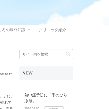
ころの病豆知識
クリニック紹介
NEW
009.02.17
熱中症予防に「手のひら
す。また、
冷却」
が崩れて
は、安易
2026.08.06
看護師便り