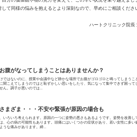
対して同様の悩みを抱えるとより深刻なので、早めにご相談くださ
ハートクリニック院長
お腹がなってしまうことはありませんか？
けではないのに、授業や会議中など静かな場所でお腹がゴロゴロと鳴ってしまうこ
に聞こえてしまうのではと恥ずかしい思いをしたり、気になって集中できず困って
ん。調子が悪いのでは...
さまざま・・・不安や緊張が原因の場合も
、いろいろ考えられます。原因の一つに姿勢の悪さもあるようです。姿勢を改善し
は、心の病の可能性もあります。頭痛にはいくつかの症状があり、若い女性に多い
うな痛みがあります。締...