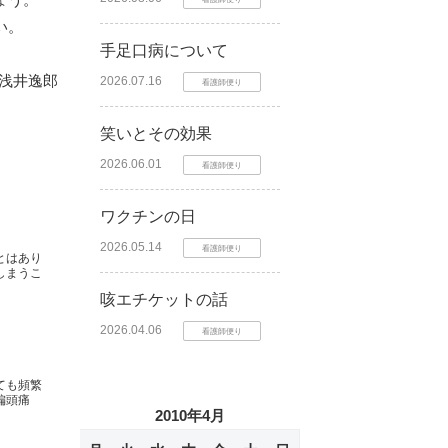
い。
手足口病について
 浅井逸郎
2026.07.16
看護師便り
笑いとその効果
2026.06.01
看護師便り
ワクチンの日
2026.05.14
看護師便り
とはあり
しまうこ
咳エチケットの話
2026.04.06
看護師便り
ても頻繁
偏頭痛
2010年4月