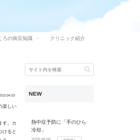
ころの病豆知識
クリニック紹介
NEW
010.04.03
の楽しい
熱中症予防に「手のひら
ます。カ
冷却」
つけると
ょう。
2026.08.06
看護師便り