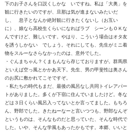
下のお子さんを口説くしかな いですね。私は「大奥」を
観に行きたいのですが、旦那は気が進まないみたいだ
し、 息子となんか絶対観に行きたくないし（お互い
に）、娘なら高校生くらいになればラブ シーンもＯＫな
んですけど、難しいです。やはり、こういう場合はオタ友
を誘うしかない でしょう。それにしても、先生がミニ着
物をスルーなさらなかったのは、意外でした。
・ぐんまちゃん？くまもんなら存じておりますが。群馬県
といえば空っ風とかかあ天下。先生、男の甲斐性は奥さん
のお尻に敷かれてこそですぞ。
・私たちの時代もまだ、最後の風呂なし共同トイレアパー
トがありました。多くが下宿に住んでいましたけど。冬な
どは３日くらい風呂入ってないとか言ってました。もちろ
ん、野郎でした。きたねーなーと言いつつも、野郎なんぞ
というものは、そんなものだと思っていた、そんな時代で
した。いや、そんな学風もあったかもです。本郷、いいと