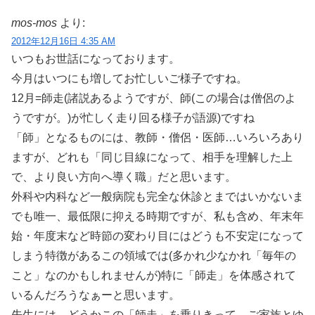
mos-mos
より:
2012年12月16日 4:35 AM
いつもお世話になっております。
今月はいつにも増してお忙しいご様子ですね。
12月=師走(諸説あるようですが、師(この場合は僧侶のよ
うですが。)が忙しく走り回る様子が語源)ですね
「師」となるものには、教師・僧侶・医師…いろいろあり
ますが、どれも「同じ目線になって、相手を理解した上
で、より良い方向へ導く職」だと思います。
外科や内科など一般病院も完全な休診とまではいかないま
でも唯一、最低限に抑える時期ですが、私も含め、年末年
始・年度末など時節の変わり目にはどうも不安定になって
しまう特徴があるこの領域では(多かれ少なかれ「毎年の
こと」なのかもしれませんが)特に「師走」を体感されて
いるんだろうなぁーと思います。
先生には、どうかこの「師走」を乗りきって、ご家族とゆ