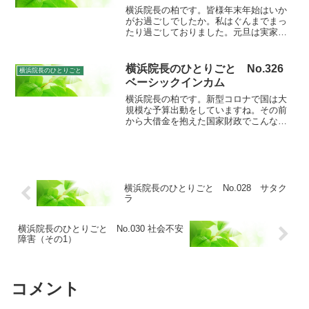
横浜院長の柏です。皆様年末年始はいか
がお過ごしでしたか。私はぐんまでまっ
たり過ごしておりました。元旦は実家の
そばで、2日3日は横浜のわが家のそばで
とこの時期は駅伝ばかりになります。ふ
だんゴーバスとライダーしかテレビを見
横浜院長のひとりごと No.326
横浜院長のひとりごと
ない柏先生ですが（そう...
ベーシックインカム
横浜院長の柏です。新型コロナで国は大
規模な予算出動をしていますね。その前
から大借金を抱えた国家財政でこんなこ
とをしたら、死ね死ね団よろしくハイパ
ーインフレ一直線のはずなのですが、い
かんせん世界中の国々が同じことしてい
るわけでして、さあこの先...
横浜院長のひとりごと No.028 サタク
ラ
横浜院長のひとりごと No.030 社会不安
障害（その1）
コメント