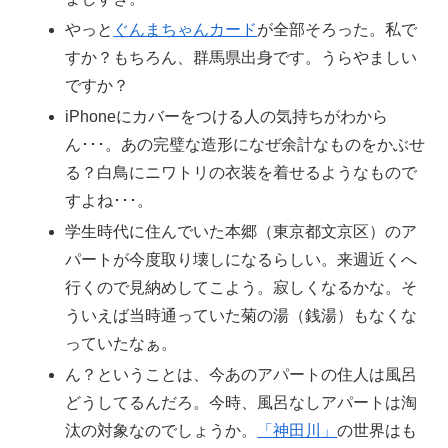
やっと
ぐんまちゃんカード
が全部そろった。私で
すか？もちろん、群馬県出身です。うらやましい
ですか？
iPhoneにカバーをつける人の気持ちがわから
ん･･･。あの完璧な造形になぜ余計なものをかぶせ
る？白鳥にニワトリの衣装を着せるようなもので
すよね･･･。
学生時代に住んでいた本郷（東京都文京区）のア
パートが今度取り壊しになるらしい。来週近くへ
行くので見納めしてこよう。寂しくなるかな。そ
ういえば当時通っていた菊の湯（銭湯）もなくな
っていたなぁ。
ん？ということは、今あのアパートの住人は風呂
どうしてるんだろ。今時、風呂なしアパートは淘
汰の対象なのでしょうか。
「神田川」
の世界はも