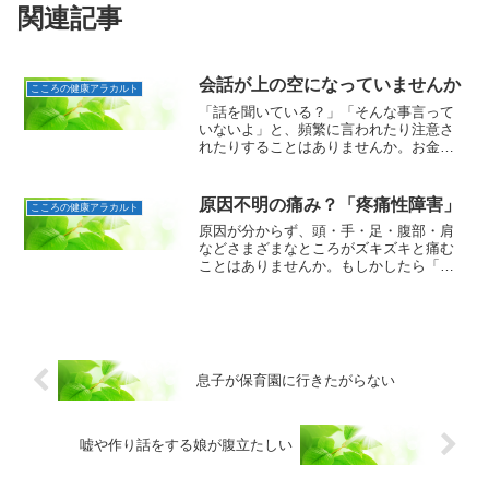
関連記事
会話が上の空になっていませんか
こころの健康アラカルト
「話を聞いている？」「そんな事言って
いないよ」と、頻繁に言われたり注意さ
れたりすることはありませんか。お金の
やりくりや家族が重い病気などの心配事
があるときや、恋愛や新しいゲームに夢
中のときなどは、話が耳に入らないかも
原因不明の痛み？「疼痛性障害」
こころの健康アラカルト
しれません。また、疲労で...
原因が分からず、頭・手・足・腹部・肩
などさまざまなところがズキズキと痛む
ことはありませんか。もしかしたら「疼
痛性障害」かもしれません。痛みを感じ
るのに、内科や外科で検査しても異常が
見つからず、さらに症状が長引く場合、
不安やストレスなど心理的...
息子が保育園に行きたがらない
嘘や作り話をする娘が腹立たしい