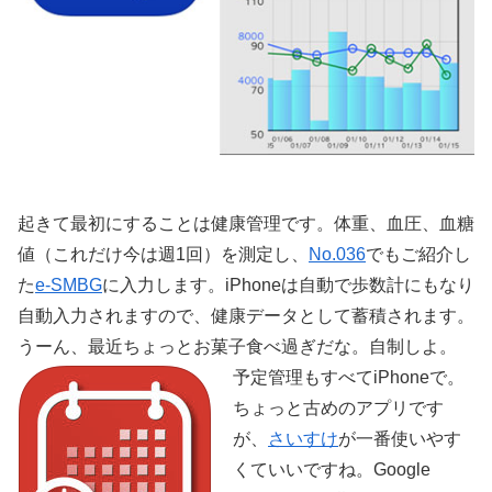
起きて最初にすることは健康管理です。体重、血圧、血糖
値（これだけ今は週1回）を測定し、
No.036
でもご紹介し
た
e-SMBG
に入力します。iPhoneは自動で歩数計にもなり
自動入力されますので、健康データとして蓄積されます。
うーん、最近ちょっとお菓子食べ過ぎだな。自制しよ。
予定管理もすべてiPhoneで。
ちょっと古めのアプリです
が、
さいすけ
が一番使いやす
くていいですね。Google