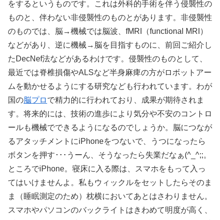
をするというものです。これは外科的手術を伴う侵襲性の
ものと、伴わない非侵襲性のものとがあります。非侵襲性
のものでは、脳→機械では脳波、fMRI（functional MRI）
などがあり、逆に機械→脳を目指すものに、前回ご紹介し
たDecNef法などがあるわけです。侵襲性のものとして、
最近では脊椎損傷やALSなど半身麻痺の方がロボットアー
ムを動かせるようにする研究なども行われています。わが
国の
脳プロ
で精力的に行われており、成果が期待されま
す。将来的には、技術の進歩により気分や不安のコントロ
ールも機械でできるようになるのでしょうか。脳につなが
るアタッチメントにiPhoneをつないで、うつになったら
ボタンを押す･･･うーん、そうなったら失業だなぁ(^_^;;。
ところでiPhone。寝床に入る際は、スマホをもって入っ
てはいけませんよ。私もウィックルをセットしたらそのま
ま（睡眠測定のため）枕横においてあとはさわりません。
スマホやパソコンのバックライトはきわめて明度が高く、