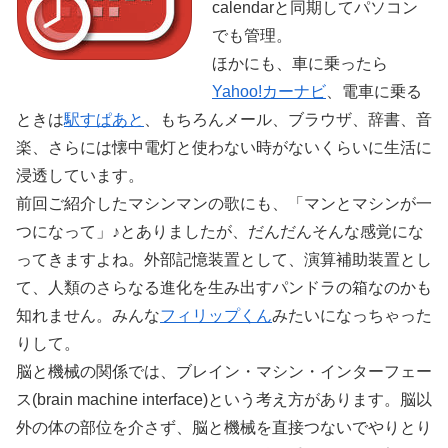
calendarと同期してパソコン
でも管理。
ほかにも、車に乗ったら
Yahoo!カーナビ
、電車に乗る
ときは
駅すぱあと
、もちろんメール、ブラウザ、辞書、音
楽、さらには懐中電灯と使わない時がないくらいに生活に
浸透しています。
前回ご紹介したマシンマンの歌にも、「マンとマシンが一
つになって」♪とありましたが、だんだんそんな感覚にな
ってきますよね。外部記憶装置として、演算補助装置とし
て、人類のさらなる進化を生み出すパンドラの箱なのかも
知れません。みんな
フィリップくん
みたいになっちゃった
りして。
脳と機械の関係では、ブレイン・マシン・インターフェー
ス(brain machine interface)という考え方があります。脳以
外の体の部位を介さず、脳と機械を直接つないでやりとり