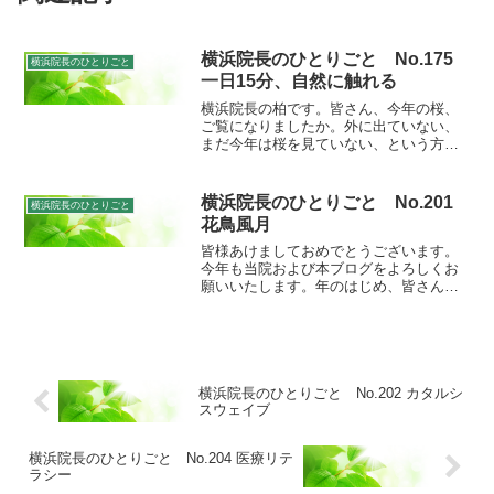
横浜院長のひとりごと No.175
横浜院長のひとりごと
一日15分、自然に触れる
横浜院長の柏です。皆さん、今年の桜、
ご覧になりましたか。外に出ていない、
まだ今年は桜を見ていない、という方。
桜の花を見られるのは一年でもこの一週
間だけです。ぜひ思い切って外へ出てみ
ましょうね。さて、4月は進学進級の月で
横浜院長のひとりごと No.201
横浜院長のひとりごと
すね。私の時は、大学3...
花鳥風月
皆様あけましておめでとうございます。
今年も当院および本ブログをよろしくお
願いいたします。年のはじめ、皆さんは
今年の目標は立てられましたか。私は
「なるべく花鳥風月にふれる生活を送
る」ということを今年の目標にしたいと
思います。No.175で養老...
横浜院長のひとりごと No.202 カタルシ
スウェイブ
横浜院長のひとりごと No.204 医療リテ
ラシー