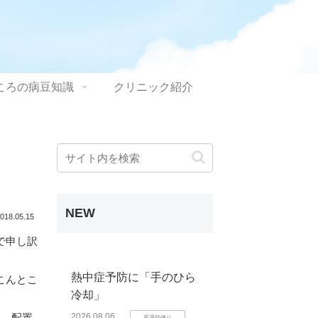
ころの病豆知識
クリニック紹介
NEW
018.05.15
で申し訳
熱中症予防に「手のひら
こんとこ
冷却」
級、配置
2026.08.06
看護師便り