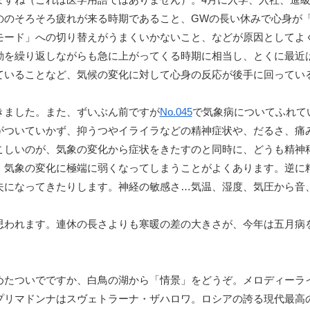
ののそろそろ疲れが来る時期であること、GWの長い休みで心身が
モード」への切り替えがうまくいかないこと、などが原因としてよ
動を繰り返しながらも急に上がってくる時期に相当し、とくに最近
ていることなど、気候の変化に対して心身の反応が後手に回ってい
きました。また、ずいぶん前ですが
No.045
で気象病についてふれて
がついていかず、抑うつやイライラなどの精神症状や、だるさ、痛
こしいのが、気象の変化から症状をきたすのと同時に、どうも精神
、気象の変化に極端に弱くなってしまうことがよくあります。逆に
夫になってきたりします。神経の敏感さ…気温、湿度、気圧から音
。
思われます。連休の長さよりも寒暖の差の大きさが、今年は五月病
めたついでですか、白鳥の湖から「情景」をどうぞ。メロディーラ
プリマドンナはスヴェトラーナ・ザハロワ。ロシアの誇る現代最高