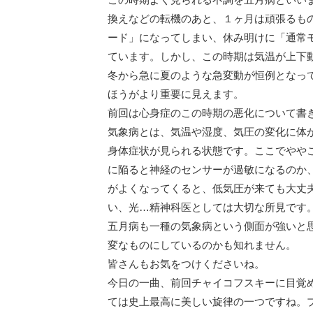
換えなどの転機のあと、１ヶ月は頑張るも
ード」になってしまい、休み明けに「通常
ています。しかし、この時期は気温が上下
冬から急に夏のような急変動が恒例となっ
ほうがより重要に見えます。
前回は心身症のこの時期の悪化について書
気象病とは、気温や湿度、気圧の変化に体
身体症状が見られる状態です。ここでやや
に陥ると神経のセンサーが過敏になるのか
がよくなってくると、低気圧が来ても大丈
い、光…精神科医としては大切な所見です
五月病も一種の気象病という側面が強いと
変なものにしているのかも知れません。
皆さんもお気をつけくださいね。
今日の一曲、前回チャイコフスキーに目覚
ては史上最高に美しい旋律の一つですね。