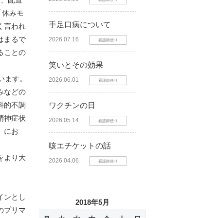
「休みモ
手足口病について
く言われ
はまるで
2026.07.16
看護師便り
ることの
笑いとその効果
います。
2026.06.01
看護師便り
みなどの
科的不調
ワクチンの日
精神症状
2026.05.14
看護師便り
、にお
咳エチケットの話
をより大
2026.04.06
看護師便り
インとし
2018年5月
のプリマ