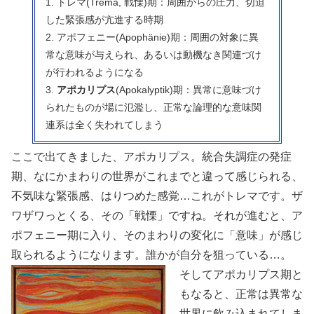
1. トレマ(Trema, 戦慄)期：周囲からの圧力、切迫
した緊張感が亢進する時期
2. アポフェニー(Apophänie)期：周囲の対象に異
常な意味が与えられ、あるいは動機なき関連づけ
が行われるようになる
3.
アポカリプス
(Apokalyptik)期：異常に意味づけ
られたものが場に氾濫し、正常な論理的な意味関
連系は全く失われてしまう
ここで出てきました、アポカリプス。統合失調症の発症
期、なにかまわりの世界がこれまでと違って感じられる、
不気味な緊張感、はりつめた感覚…これがトレマです。ザ
ワザワっとくる、その「戦慄」ですね。それが進むと、ア
ポフェニー期に入り、そのまわりの変化に「意味」が感じ
取られるようになります。誰かが自分を狙っている…。
そしてアポカリプス期と
もなると、正常は異常な
世界に飲み込まれてしま