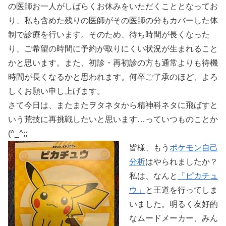
の医師お一人がしばらくお休みをいただくこととなってお
り、私も含めた残りの医師がその医師の分もカバーした体
制で診療を行います。そのため、待ち時間が長くなった
り、ご希望の時間に予約が取りにくい状況が生まれること
かと思います。また、初診・再初診の方も通常よりも待機
時間が長くなるかと思われます。何卒ご了承のほど、よろ
しくお願い申し上げます。
さて今日は、またまたヲタネタから精神科ネタに飛ばすと
いう荒技に再挑戦したいと思います…っていつものことか
(^_^;;
皆様、もう
ポケモン自己
分析
はやられましたか？
私は、なんと
「ピカチュ
ウ」
と王道を行ってしま
いました。明るく友好的
なムードメーカー、みん