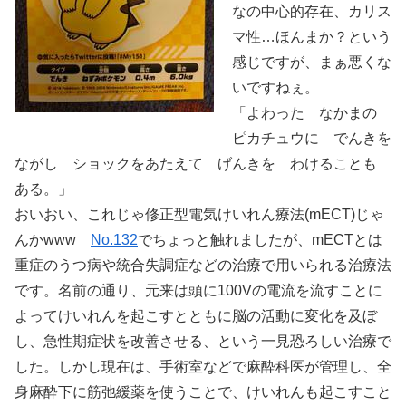
なの中心的存在、カリス
マ性…ほんまか？という
感じですが、まぁ悪くな
いですねぇ。
「よわった なかまの
ピカチュウに でんきを
ながし ショックをあたえて げんきを わけることも
ある。」
おいおい、これじゃ修正型電気けいれん療法(mECT)じゃ
んかwww
No.132
でちょっと触れましたが、mECTとは
重症のうつ病や統合失調症などの治療で用いられる治療法
です。名前の通り、元来は頭に100Vの電流を流すことに
よってけいれんを起こすとともに脳の活動に変化を及ぼ
し、急性期症状を改善させる、という一見恐ろしい治療で
した。しかし現在は、手術室などで麻酔科医が管理し、全
身麻酔下に筋弛緩薬を使うことで、けいれんも起こすこと