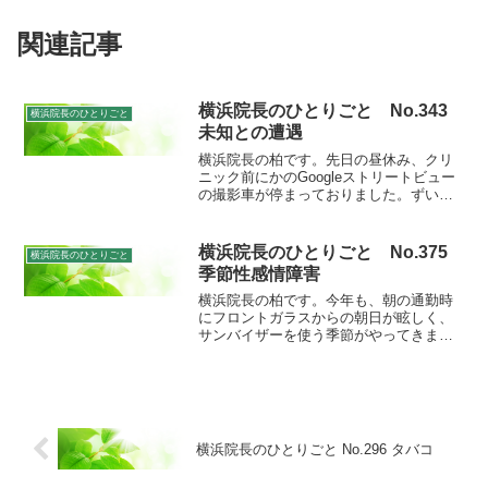
関連記事
横浜院長のひとりごと No.343
横浜院長のひとりごと
未知との遭遇
横浜院長の柏です。先日の昼休み、クリ
ニック前にかのGoogleストリートビュー
の撮影車が停まっておりました。ずいぶ
ん前に一度見かけたことあるんですが、
その時よりだいぶ進化して格好良くなっ
てた印象でしたね。前回は、「近眼性」
横浜院長のひとりごと No.375
横浜院長のひとりごと
と題してADHDの...
季節性感情障害
横浜院長の柏です。今年も、朝の通勤時
にフロントガラスからの朝日が眩しく、
サンバイザーを使う季節がやってきまし
た。もうすぐ昼が一番短い冬至を迎えま
すが、一番日の出が遅いのは実は冬至で
はなく今くらい（12月上旬）なんです
ね。いよいよ寒さも本番に...
横浜院長のひとりごと No.296 タバコ