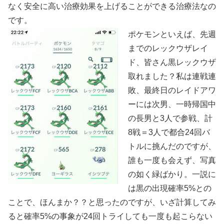
なく安全に高い治療効果を上げることができる治療法なの
です。
ポケモンといえば、先週
までのレックウザレイ
ド、皆さん黒レックウザ
取れました？私は連戦連
敗、最終日のレイドアワ
ーには次男、一時帰国中
の長男と3人で参戦、計
8戦＝3人で都合24回バ
トルに挑んだのですが、
誰も一度も会えず、写真
の如く緑ばかり。一説に
は黒の出現確率5%との
ことで、ほんまか？？と思ったのですが、いざ計算してみ
ると確率5%の事象が24回トライしても一度も起こらない