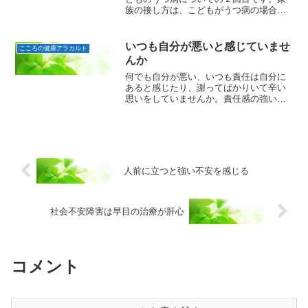
族の接し方は、こどもがうつ病の場合、
学校に行けなくなることが多くありま
す。その場合、無理に背中を押して登校
を促してはいけません。ただ、うつ病か
いつも自分が悪いと感じていませ
こころの健康アラカルト
どうかはっきりしない場合は...
んか
何でも自分が悪い、いつも責任は自分に
あると感じたり、謝ってばかりいて辛い
思いをしていませんか。責任感の強い人
が自分の感知する領域で何かが起こった
とき、周りにきちんと配慮ができていた
かと自分を責めたり、責任者が部下の不
始末を自分の責任と捉えた...
人前に立つと強い不安を感じる
社会不安障害は早目の治療が肝心
コメント