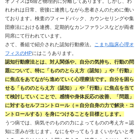
オフィスは6階と物理的に分離してあります。しかし、わ
れわれは日常、密接に連携しながら患者さんのために働い
ております。検査のフィードバック、カウンセリングや集
団療法における連携、定期的なカンファランスなどが両者
同席にて行われています。
さて、番組で紹介された認知行動療法。
こまち臨床心理オ
フィスのHP
にはこうあります。
認知行動療法とは、対人関係や、自分の気持ち、行動の問
題について、特に「もののとらえ方（認知）」や「行動」
に焦点をあてながら進めていく心理療法です。自分を困ら
せる「もののとらえ方（認知）」や「行動」に焦点を当て
て検討していくことで、感情や身体反応の改善、「問題」
に対するセルフコントロール（＝自分自身の力で解決・コ
ントロールする）を身につけることを目標とします。
うつ病では、病気そのものの力によってものの考え方＝認
知に歪みが生じます。なにをやってもうまくいかないと考