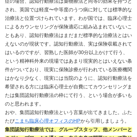
症の場合、認知行動療法は薬物療法と同等の効果を持つと
され、英国では軽度〜中等度のうつ病に対しては標準的な
治療法と位置づけられています。わが国では、臨床心理士
によるカウンセリングが保険適応に組み込まれていないこ
ともあり、認知行動療法はまだまだ標準的な治療法とはい
えないのが現状です。認知行動療法、実は保険収載されて
はいるのですが、習熟した医師が30分以上かけて行う、
という精神科外来の現場ではあまり現実的とはいえない条
件がついており、現実に保険診療が行われている医療機関
はかなり少なく、現実には当院のように、認知行動療法を
希望される方には臨床心理士が自費にてカウンセリングま
たは集団認知行動療法の枠にて行う、という場合が多いも
のと思われます。
おや、集団認知行動療法という言葉が出てきました。ふた
たび
こまち臨床心理オフィスのHP
から引用しましょう。
集団認知行動療法では、グループスタッフ、他メンバーと