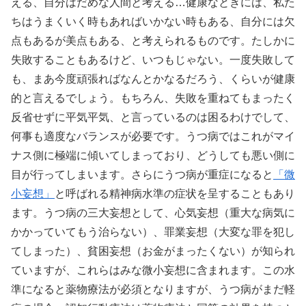
える、自分はだめな人間と考える…健康なときには、私た
ちはうまくいく時もあればいかない時もある、自分には欠
点もあるが美点もある、と考えられるものです。たしかに
失敗することもあるけど、いつもじゃない。一度失敗して
も、まあ今度頑張ればなんとかなるだろう、くらいが健康
的と言えるでしょう。もちろん、失敗を重ねてもまったく
反省せずに平気平気、と言っているのは困るわけでして、
何事も適度なバランスが必要です。うつ病ではこれがマイ
ナス側に極端に傾いてしまっており、どうしても悪い側に
目が行ってしまいます。さらにうつ病が重症になると
「微
小妄想」
と呼ばれる精神病水準の症状を呈することもあり
ます。うつ病の三大妄想として、心気妄想（重大な病気に
かかっていてもう治らない）、罪業妄想（大変な罪を犯し
てしまった）、貧困妄想（お金がまったくない）が知られ
ていますが、これらはみな微小妄想に含まれます。この水
準になると薬物療法が必須となりますが、うつ病がまだ軽