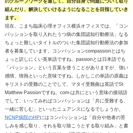
のグループワークを通して、自分自身で問題について取り
組んだり、解決していけるようになることを目指していき
ます。
現在、こまち臨床心理オフィス横浜オフィスでは、「コン
パッションを取り入れたうつ病の集団認知行動療法」なる
ちょっと難しいタイトルのついた集団認知行動療法の参加
者を募集しています。コンパッションcompassionとはち
ょっと訳しにくい英単語ですね。passionとは日本語でも
「パッション」という言葉を使うことがありますが、強い
感情、情熱といった意味ですね。しかしこの単語の原義は
キリストの受難のことでして、マタイ受難曲は英語でSt
Matthew Passionですね。com-は共にという意味の接頭語
でして、いってみればコンパッションは「共に受難する、
一緒に苦しむ」といったニュアンスになるでしょうか。
NCNP病院のHP
にはコンパッションは「自分や他者の苦
しみを感じ取り、それを取り除こうとする取り組み」と書