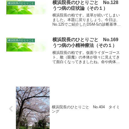
横浜院長のひとりごと No.128
横浜院長のひとりごと
うつ病の症状論（その１）
横浜院長の柏です。道草が続いてしまい
ました。本題に戻りましょう。今日は、
No.125でご紹介したDSM-5の診断基準に
並べられているうつ病の症状について、
ひとつひとつもう少し掘り下げて見てい
くことにしましょう。今日は１番と２番
横浜院長のひとりごと No.169
横浜院長のひとりごと
を扱うことにし...
うつ病の小精神療法（その１）
横浜院長の柏です。仮面ライダーゴース
ト、敵（眼魔）の本体が徐々に見えてき
て面白くなってきましたね。命や肉体に
意味がないとし、完璧な世界を自称する
世界とは？また、ネクロム、いいですね
ぇ。白と緑は斬月を思わせますが、その
挙動はどことなく555を...
横浜院長のひとりごと No.404 タイミ
ング