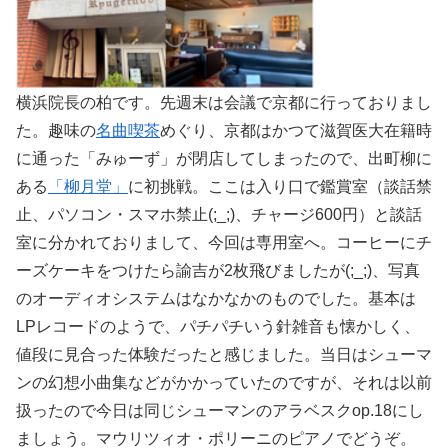
横浜院長の柏です。先週末は会議で京都に行っておりまし
た。趣味の
名曲喫茶
めぐり、京都はかつて滋賀医大在籍時
に通った「みゅーず」が閉店してしまったので、出町柳に
ある
「柳月堂」
に初挑戦。ここは入り口で鑑賞室（談話禁
止、パソコン・スマホ禁止(;_;)、チャージ600円）と談話
室に分かれておりまして、今回は専用室へ。コーヒーにチ
ーズケーキをつけたら諭吉が2枚飛びましたが(;_;)、写真
のオーディオシステムはなかなかのものでした。基本は
LPレコードのようで、パチパチいう針雑音も懐かしく、
値段に見合った体験だったと感じました。当日はシューマ
ンの幻想小曲集などがかかっていたのですが、それは以前
扱ったので今日は同じシューマンのアラベスクop.18にし
ましょう。マウリツィオ・ポリーニのピアノでどうぞ。