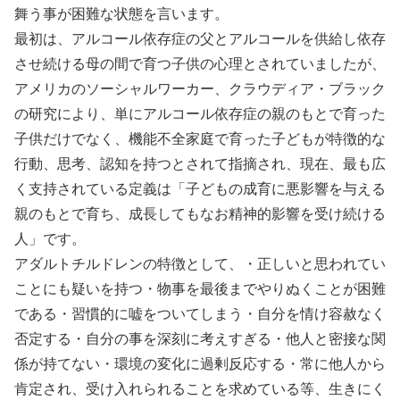
舞う事が困難な状態を言います。
最初は、アルコール依存症の父とアルコールを供給し依存
させ続ける母の間で育つ子供の心理とされていましたが、
アメリカのソーシャルワーカー、クラウディア・ブラック
の研究により、単にアルコール依存症の親のもとで育った
子供だけでなく、機能不全家庭で育った子どもが特徴的な
行動、思考、認知を持つとされて指摘され、現在、最も広
く支持されている定義は「子どもの成育に悪影響を与える
親のもとで育ち、成長してもなお精神的影響を受け続ける
人」です。
アダルトチルドレンの特徴として、・正しいと思われてい
ことにも疑いを持つ・物事を最後までやりぬくことが困難
である・習慣的に嘘をついてしまう・自分を情け容赦なく
否定する・自分の事を深刻に考えすぎる・他人と密接な関
係が持てない・環境の変化に過剰反応する・常に他人から
肯定され、受け入れられることを求めている等、生きにく