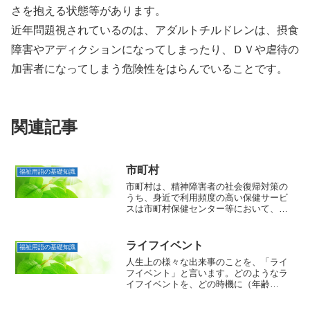
さを抱える状態等があります。
近年問題視されているのは、アダルトチルドレンは、摂食
障害やアディクションになってしまったり、ＤＶや虐待の
加害者になってしまう危険性をはらんでいることです。
関連記事
市町村
福祉用語の基礎知識
市町村は、精神障害者の社会復帰対策の
うち、身近で利用頻度の高い保健サービ
スは市町村保健センター等において、保
健所の協力のもと実施することが望まし
いとされています。 2006（平成18）年の
障害者自立支援法の施行により、障害の
ライフイベント
福祉用語の基礎知識
種別に関わりなく...
人生上の様々な出来事のことを、「ライ
フイベント」と言います。どのようなラ
イフイベントを、どの時機に（年齢
で）、またどのような順序で経験したか
によって、その人のライフコース（人が