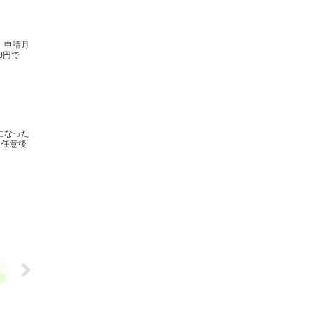
、申請月
0円で
になった
、任意後