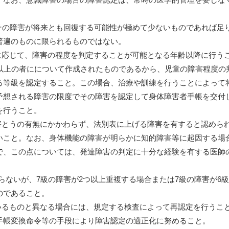
、その障害が将来とも回復する可能性が極めて少ないものであれば足
普遍のものに限られるものではない。
に応じて、障害の程度を判定することが可能となる年齢以降に行うこ
歳以上の者にについて作成されたものであるから、児童の障害程度の
る等級を認定すること。この場合、治療や訓練を行うことによって
予想される障害の限度でその障害を認定して身体障害者手帳を交付
を行うこと。
害とうの有無にかかわらず、法別表に上げる障害を有すると認めら
いこと。なお、身体機能の障害が明らかに知的障害等に起因する場
で、この点については、発達障害の判定に十分な経験を有する医師
ならないが、7級の障害が2つ以上重複する場合または7級の障害が6
のであること。
いるものと異なる場合には、規定する検査によって再認定を行うこ
手帳変換命令等の手段により障害認定の適正化に努めること。