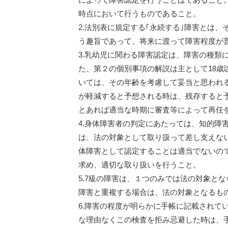
時点において行うものであること。
2.法別表に規定する｢永続する｣障害とは
う趣旨であって、将来に渡って障害程度が
3.乳幼児に関わる障害認定は、障害の種類
た、第２の個別事項の解説は主として18
いては、その年齢を考慮して妥当と思われ
が軽減すると予想される時は、残存すると
とあれば適当な時期に審査等によって再任
4.身体障害者の判定にあたっては、知的障
は、法の対象として取り扱って差し支えな
体障害として認定することは適当でないの
求め、適切な取り扱いを行うこと。
5.7級の障害は、１つのみでは法の対象と
障害と重複する場合は、法の対象となるも
6.障害の程度が明らかに手帳に記載されて
な理由なくこの検査を拒み忌避した時は、