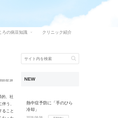
ころの病豆知識
クリニック紹介
NEW
010.02.18
済的、社
熱中症予防に「手のひら
に伴う、
冷却」
すること
くなった
2026.08.06
看護師便り