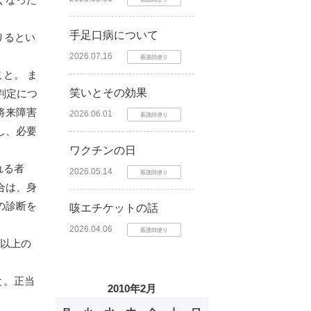
手足口病について
りるとい
2026.07.16
看護師便り
と。 ま
笑いとその効果
判定につ
将来障害
2026.06.01
看護師便り
し、必要
ワクチンの日
れる者
2026.05.14
看護師便り
合は、身
の診断を
咳エチケットの話
2026.04.06
看護師便り
級以上の
と。正当
2010年2月