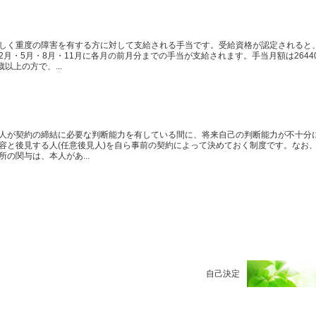
しく重度の障害を有する方に対して支給される手当です。受給資格が認定されると
2月・5月・8月・11月に各月の前月分までの手当が支給されます。手当月額は2644
以上の方で、...
人が契約の締結に必要な判断能力を有している間に、将来自己の判断能力が不十分
容と後見する人(任意後見人)を自ら事前の契約によって決めておく制度です。なお
の関与は、本人があ...
自己決定