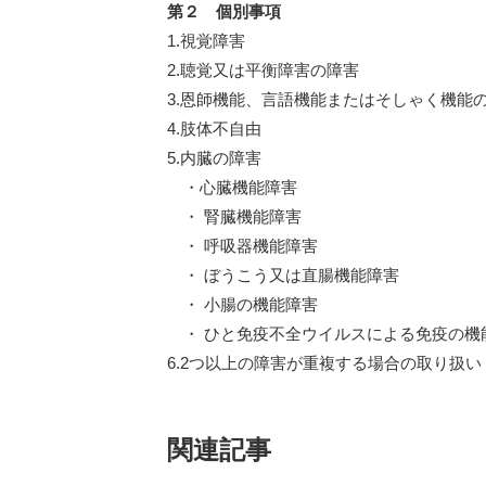
第２ 個別事項
1.視覚障害
2.聴覚又は平衡障害の障害
3.恩師機能、言語機能またはそしゃく機能
4.肢体不自由
5.内臓の障害
・心臓機能障害
・ 腎臓機能障害
・ 呼吸器機能障害
・ ぼうこう又は直腸機能障害
・ 小腸の機能障害
・ ひと免疫不全ウイルスによる免疫の機
6.2つ以上の障害が重複する場合の取り扱い
関連記事