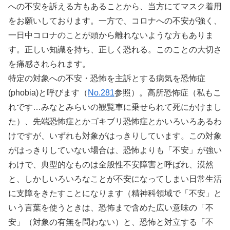
への不安を訴える方もあることから、当方にてマスク着用
をお願いしております。一方で、コロナへの不安が強く、
一日中コロナのことが頭から離れないような方もありま
す。正しい知識を持ち、正しく恐れる。このことの大切さ
を痛感されられます。
特定の対象への不安・恐怖を主訴とする病気を恐怖症
(phobia)と呼びます（
No.281
参照）。高所恐怖症（私もこ
れです…みなとみらいの観覧車に乗せられて死にかけまし
た）、先端恐怖症とかゴキブリ恐怖症とかいろいろあるわ
けですが、いずれも対象がはっきりしています。この対象
がはっきりしていない場合は、恐怖よりも「不安」が強い
わけで、典型的なものは全般性不安障害と呼ばれ、漠然
と、しかしいろいろなことが不安になってしまい日常生活
に支障をきたすことになります（精神科領域で「不安」と
いう言葉を使うときは、恐怖まで含めた広い意味の「不
安」（対象の有無を問わない）と、恐怖と対立する「不