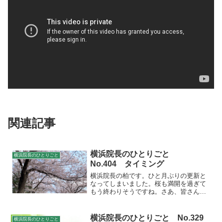
関連記事
横浜院長のひとりごと
横浜院長のひとりごと
No.404 タイミング
横浜院長の柏です。ひと月ぶりの更新と
なってしまいました。桜も満開を過ぎて
もう終わりそうですね。さあ、皆さん外
へ出て花を愛でましょう。日本のここ
ろ、美しい桜の花が見られるのは一年の
うちでも今だけですよ。さあ、外へ出て
横浜院長のひとりごと No.329
横浜院長のひとりごと