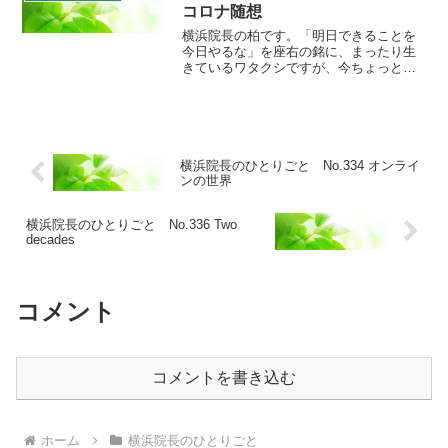
みましょう。さて、去る3月...
コロナ随想
横浜院長の柏です。「明日できることを
今日やるな」を座右の銘に、まったり生
きているワタクシですが、今ちょっと焦
ってます(^_^;。精神科では国内で一番大
きな学会、日本精神神経学会学術総会。
今年は仙台で6月に行われる予定だったの
ですが、コロナで...
横浜院長のひとりごと No.334 オンライ
ンの世界
横浜院長のひとりごと No.336 Two
decades
コメント
コメントを書き込む
ホーム
横浜院長のひとりごと