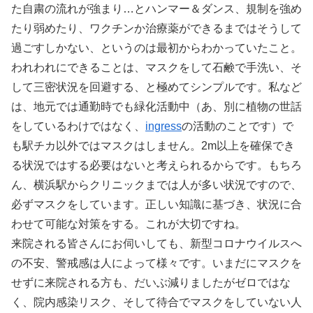
た自粛の流れが強まり…とハンマー＆ダンス、規制を強め
たり弱めたり、ワクチンか治療薬ができるまではそうして
過ごすしかない、というのは最初からわかっていたこと。
われわれにできることは、マスクをして石鹸で手洗い、そ
して三密状況を回避する、と極めてシンプルです。私など
は、地元では通勤時でも緑化活動中（あ、別に植物の世話
をしているわけではなく、
ingress
の活動のことです）で
も駅チカ以外ではマスクはしません。2m以上を確保でき
る状況ではする必要はないと考えられるからです。もちろ
ん、横浜駅からクリニックまでは人が多い状況ですので、
必ずマスクをしています。正しい知識に基づき、状況に合
わせて可能な対策をする。これが大切ですね。
来院される皆さんにお伺いしても、新型コロナウイルスへ
の不安、警戒感は人によって様々です。いまだにマスクを
せずに来院される方も、だいぶ減りましたがゼロではな
く、院内感染リスク、そして待合でマスクをしていない人