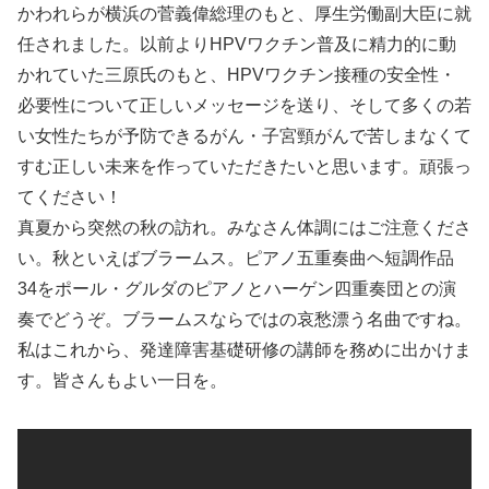
かわれらが横浜の菅義偉総理のもと、厚生労働副大臣に就
任されました。以前よりHPVワクチン普及に精力的に動
かれていた三原氏のもと、HPVワクチン接種の安全性・
必要性について正しいメッセージを送り、そして多くの若
い女性たちが予防できるがん・子宮頸がんで苦しまなくて
すむ正しい未来を作っていただきたいと思います。頑張っ
てください！
真夏から突然の秋の訪れ。みなさん体調にはご注意くださ
い。秋といえばブラームス。ピアノ五重奏曲ヘ短調作品
34をポール・グルダのピアノとハーゲン四重奏団との演
奏でどうぞ。ブラームスならではの哀愁漂う名曲ですね。
私はこれから、発達障害基礎研修の講師を務めに出かけま
す。皆さんもよい一日を。