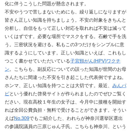
化に伴うこうした問題が懸念されます。
不安やうつで苦しまないためにも、繰り返しになりますが
皆さん正しい知識を持ちましょう。不安の対象をきちんと
分析し、自信をもって正しい対応を取れれば不安は減って
いくはずです。必要な場所でマスクをする。石鹸で手を洗
う。三密状況を避ける。私もこの3つだけをシンプルに意
識するようにしています。正しい知識といえば、これもし
つこく書かせていただいている
子宮頸がん(HPV)ワクチ
ン
。こちらも、副反応についての誤った知識が世間のお母
さんたちに間違った不安を引き起こした代表例ですよね。
ホンマ、正しい知識を持つことは大切です。最近、
みんパ
ピ
という優れた啓発サイトが作られましたのでぜひご覧く
ださい。現在高校１年生の女子は、今月中に接種を開始す
れば全回公費負担・無料で受けることができます。そうい
えば
No.309
でもご紹介した、われらが神奈川選挙区選出
の参議院議員の三原じゅん子氏。こちらも神奈川、という