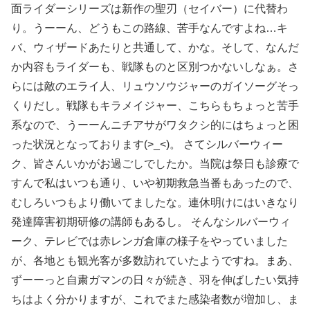
面ライダーシリーズは新作の聖刃（セイバー）に代替わ
り。うーーん、どうもこの路線、苦手なんですよね…キ
バ、ウィザードあたりと共通して、かな。そして、なんだ
か内容もライダーも、戦隊ものと区別つかないしなぁ。さ
らには敵のエライ人、リュウソウジャーのガイソーグそっ
くりだし。戦隊もキラメイジャー、こちらもちょっと苦手
系なので、うーーんニチアサがワタクシ的にはちょっと困
った状況となっております(>_<)。 さてシルバーウィー
ク、皆さんいかがお過ごしでしたか。当院は祭日も診療で
すんで私はいつも通り、いや初期救急当番もあったので、
むしろいつもより働いてましたな。連休明けにはいきなり
発達障害初期研修の講師もあるし。 そんなシルバーウィ
ーク、テレビでは赤レンガ倉庫の様子をやっていました
が、各地とも観光客が多数訪れていたようですね。まあ、
ずーーっと自粛ガマンの日々が続き、羽を伸ばしたい気持
ちはよく分かりますが、これでまた感染者数が増加し、ま