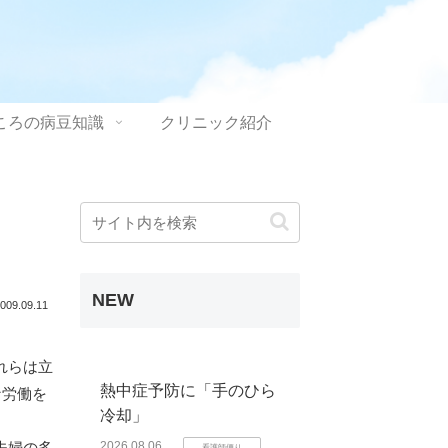
ころの病豆知識
クリニック紹介
NEW
009.09.11
れらは立
熱中症予防に「手のひら
な労働を
冷却」
夫婦の多
2026.08.06
看護師便り