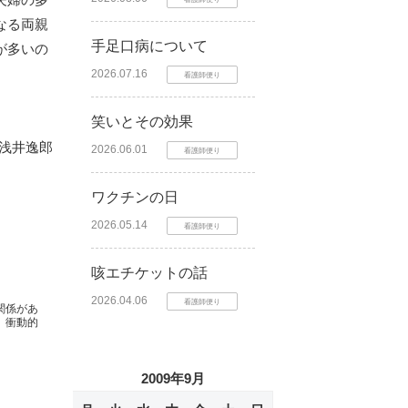
なる両親
手足口病について
が多いの
2026.07.16
看護師便り
笑いとその効果
 浅井逸郎
2026.06.01
看護師便り
ワクチンの日
2026.05.14
看護師便り
咳エチケットの話
2026.04.06
看護師便り
関係があ
、衝動的
2009年9月