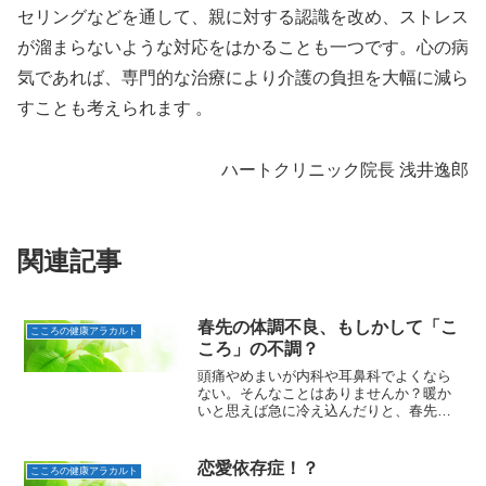
セリングなどを通して、親に対する認識を改め、ストレス
が溜まらないような対応をはかることも一つです。心の病
気であれば、専門的な治療により介護の負担を大幅に減ら
すことも考えられます 。
ハートクリニック院長 浅井逸郎
関連記事
春先の体調不良、もしかして「こ
こころの健康アラカルト
ころ」の不調？
頭痛やめまいが内科や耳鼻科でよくなら
ない。そんなことはありませんか？暖か
いと思えば急に冷え込んだりと、春先は
気温の変化が目まぐるしいですね。季節
の変わり目は、天候、気圧、日照時間等
も猫の目のように変わり体調維持が大
恋愛依存症！？
こころの健康アラカルト
変。中には頭痛や肩こり、目...