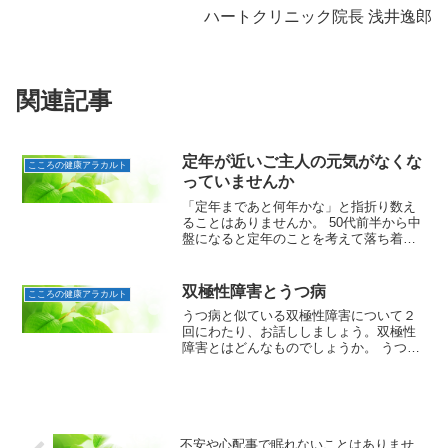
ハートクリニック院長 浅井逸郎
関連記事
定年が近いご主人の元気がなくな
こころの健康アラカルト
っていませんか
「定年まであと何年かな」と指折り数え
ることはありませんか。 50代前半から中
盤になると定年のことを考えて落ち着か
なくなる人もいるようです。この年代は
関連会社への出向を命じられたり、リス
トラの対象になってしまうケースも少な
双極性障害とうつ病
こころの健康アラカルト
くないといいます。大...
うつ病と似ている双極性障害について２
回にわたり、お話ししましょう。双極性
障害とはどんなものでしょうか。 うつ病
は、落ち込みなどの"うつ"の症状だけが
起こりますが、双極性障害は元気があり
すぎる"躁"と"うつ"の症状を繰り返しま
す。両者とも、う...
不安や心配事で眠れないことはありませ