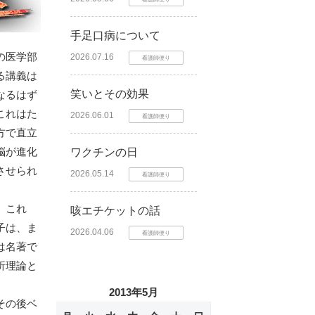
手足口病について
の医学部
2026.07.16
看護師便り
る講義は
笑いとその効果
なるはず
これはた
2026.06.01
看護師便り
方で直立
脳が進化
ワクチンの日
させられ
2026.05.14
看護師便り
。これ
咳エチケットの話
子は、ま
2026.04.06
看護師便り
は名著で
析理論と
2013年5月
その後ベ