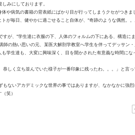
も楽しみにしております。
身体や病気の書籍の背表紙にばかり目が行ってしまうクセがつきま
トが毎日、健やかに過ごせること自体が、“奇跡のような偶然。。
すが、“学生達に衣服の下、人体のフォルムの下にある、構造に
う講師の熱い思いの元、某医大解剖学教室へ学生を伴ってデッサン・
人も学生達も、大変に興味深く、目を開かされた有意義な時間にな
恭しく立ち並んでいた様子が一番印象に残ったわ。。。」と言っ
もないアカデミックな世界の事ではありますが、なかなかに強烈
す（笑）