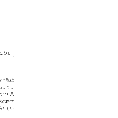
返信
か？私は
出しまし
のだと思
大の医学
倍ともい