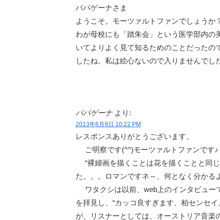
パパゲーナさま
ようこそ。モーツァルトファンでしょうか
わが母校にも「踏朱会」という医学部内の
いてよりよく見て知るためのことだったの
したね。私は絵心ないので入りませんでし
パバゲーナ
より:
2013年6月9日 10:22 PM
レスポンスありがとうございます。
ご明察です(^^)モーツァルトファンです♪
“裸婦画を描くことは花を描くことと同じ
た。。。ロマンですネ～、何となく分かる
ワタクシは以前、web上のインタビューで
を拝見し、“カッコ良すぎます、柏センセイ。
が、リスナーとしては、オーストリア音楽