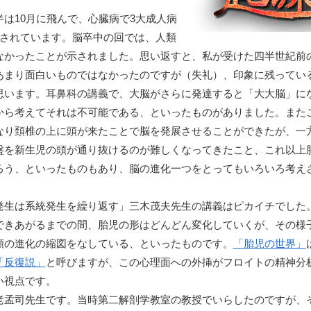
は10月に飛んで、心臓病で3大成人病
定されています。脳卒中の回では、人類
なかったことが示されました。思い返すと、私が受けた四半世紀前
あまり面白いものではなかったのですが（失礼）、印象に残ってい
思います。耳鼻科の講義で、大脳がさらに発達すると「大大脳」に
から考えてそれは不可能である、といったものがありました。また
なり頚椎の上に頭が来たことで脳を発展させることができたが、一
盤を新生児の頭が通り抜けるのが難しくなってきたこと、これ以上
ろう、といったものもあり、脳の進化一つをとってもいろいろ考え
発生は系統発生を繰り返す」三木茂夫先生の講義はピカイチでした
できあがるまでの間、胎児の形はどんどん変化していくが、その様
類の進化の縮図をなしている、といったものです。
「胎児の世界」
「反復説」
と呼びますが、この心理面への外挿がフロイトの精神分
い視点です。
老孟司先生です。当時第二解剖学教室の教授でいらしたのですが、