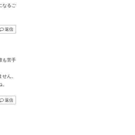
になるご
返信
誰も苦手
ません。
ね。
返信