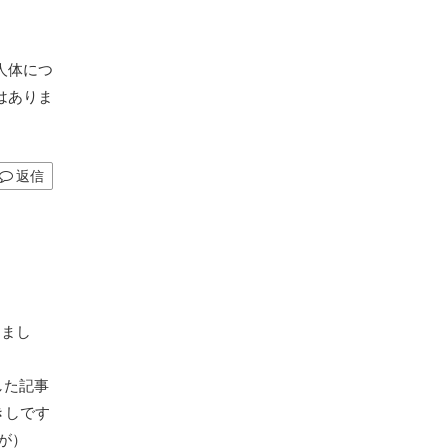
人体につ
はありま
返信
りまし
した記事
きしです
が）