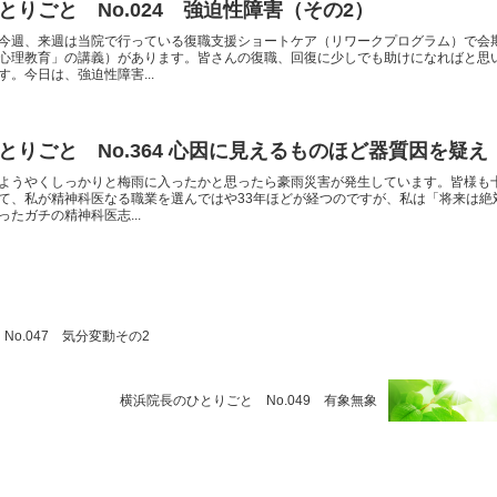
とりごと No.024 強迫性障害（その2）
今週、来週は当院で行っている復職支援ショートケア（リワークプログラム）で会
心理教育」の講義）があります。皆さんの復職、回復に少しでも助けになればと思
。今日は、強迫性障害...
とりごと No.364 心因に見えるものほど器質因を疑え
ようやくしっかりと梅雨に入ったかと思ったら豪雨災害が発生しています。皆様も
て、私が精神科医なる職業を選んではや33年ほどが経つのですが、私は「将来は絶
たガチの精神科医志...
o.047 気分変動その2
横浜院長のひとりごと No.049 有象無象