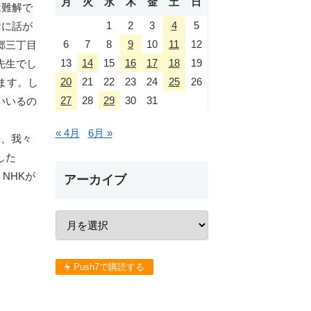
月
火
水
木
金
土
日
は難解で
1
2
3
4
5
なに話が
6
7
8
9
10
11
12
郷三丁目
13
14
15
16
17
18
19
先生でし
20
21
22
23
24
25
26
ます。し
27
28
29
30
31
いいるの
« 4月
6月 »
は、我々
した
NHKが
アーカイブ
Push7で購読する