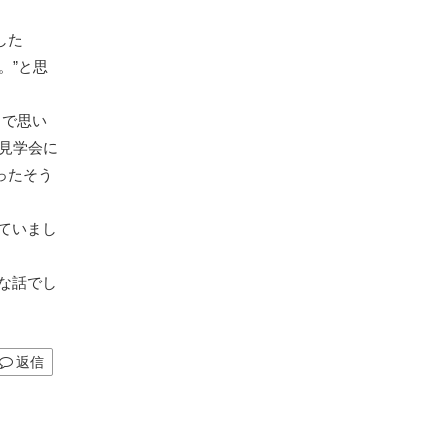
した
。”と思
まで思い
見学会に
ったそう
ていまし
な話でし
返信