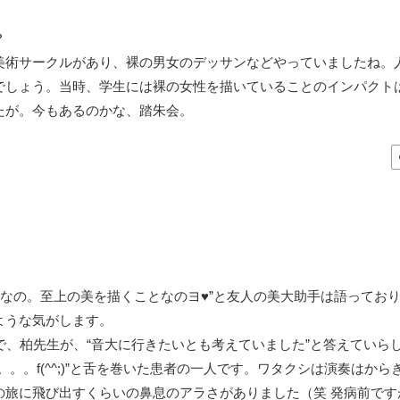
？
美術サークルがあり、裸の男女のデッサンなどやっていましたね。
でしょう。当時、学生には裸の女性を描いていることのインパクト
たが。今もあるのかな、踏朱会。
なの。至上の美を描くことなのヨ♥”と友人の美大助手は語ってお
ような気がします。
、柏先生が、“音大に行きたいとも考えていました”と答えていら
。。f(^^;)”と舌を巻いた患者の一人です。ワタクシは演奏はから
の旅に飛び出すくらいの鼻息のアラさがありました（笑 発病前です