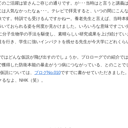
のご活躍は皆さんご存じの通りです。が･･･当時はと言うと講義
は人気なかったなぁ･･･。テレビで拝見すると、いつの間にこん
象です。特訓でも受けるんですかねー。養老先生と言えば、当時本
歩いておられる姿を何度か見かけました。いろいろな意味ですごい
dに分子生物学の手法を駆使し、素晴らしい研究成果を上げ続けてい
道を行き、学生に強いインパクトを残せる先生が今大学にどれくら
」ではどんな仮説が飛び出すのでしょうか。プロローグでの紹介で
で獲得した防衛本能の暴走がうつ病につながっている、とのことで
業仮説については、
ブログNo.010
ですでに書かせていただきました。
クるなよ、NHK（笑）。