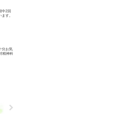
期中2回
います。
十分お気
対精神科