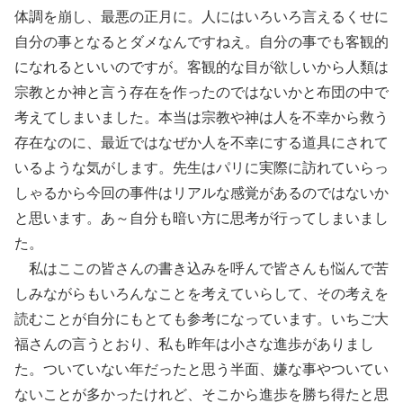
体調を崩し、最悪の正月に。人にはいろいろ言えるくせに
自分の事となるとダメなんですねえ。自分の事でも客観的
になれるといいのですが。客観的な目が欲しいから人類は
宗教とか神と言う存在を作ったのではないかと布団の中で
考えてしまいました。本当は宗教や神は人を不幸から救う
存在なのに、最近ではなぜか人を不幸にする道具にされて
いるような気がします。先生はパリに実際に訪れていらっ
しゃるから今回の事件はリアルな感覚があるのではないか
と思います。あ～自分も暗い方に思考が行ってしまいまし
た。
私はここの皆さんの書き込みを呼んで皆さんも悩んで苦
しみながらもいろんなことを考えていらして、その考えを
読むことが自分にもとても参考になっています。いちご大
福さんの言うとおり、私も昨年は小さな進歩がありまし
た。ついていない年だったと思う半面、嫌な事やついてい
ないことが多かったけれど、そこから進歩を勝ち得たと思