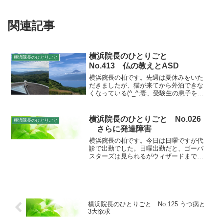
関連記事
横浜院長のひとりごと
横浜院長のひとりごと
No.413 仏の教えとASD
横浜院長の柏です。先週は夏休みをいた
だきましたが、猫が来てから外泊できな
くなっている(^_^;妻、受験生の息子を家
に残し、一人で伊豆山中に籠もってたま
った仕事をこなして参りました。今週か
らは診療復帰とあわせて年に一度の大学
横浜院長のひとりごと No.026
横浜院長のひとりごと
集中講義もはじまり...
さらに発達障害
横浜院長の柏です。今日は日曜ですが代
診で出勤でした。日曜出勤だと、ゴーバ
スターズは見られるがウィザードまで見
ていると遅刻です。今夜ゆっくり録画し
たものを見ることにしましょう。さて、
発達障害の診断について、これまでは自
閉症性障害、高機能自閉症...
横浜院長のひとりごと No.125 うつ病と
3大欲求