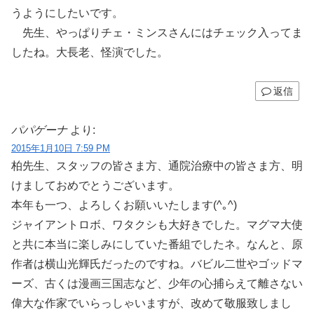
うようにしたいです。
先生、やっぱりチェ・ミンスさんにはチェック入ってま
したね。大長老、怪演でした。
返信
パパゲーナ
より:
2015年1月10日 7:59 PM
柏先生、スタッフの皆さま方、通院治療中の皆さま方、明
けましておめでとうございます。
本年も一つ、よろしくお願いいたします(^｡^)
ジャイアントロボ、ワタクシも大好きでした。マグマ大使
と共に本当に楽しみにしていた番組でしたネ。なんと、原
作者は横山光輝氏だったのですね。バビル二世やゴッドマ
ーズ、古くは漫画三国志など、少年の心捕らえて離さない
偉大な作家でいらっしゃいますが、改めて敬服致しまし