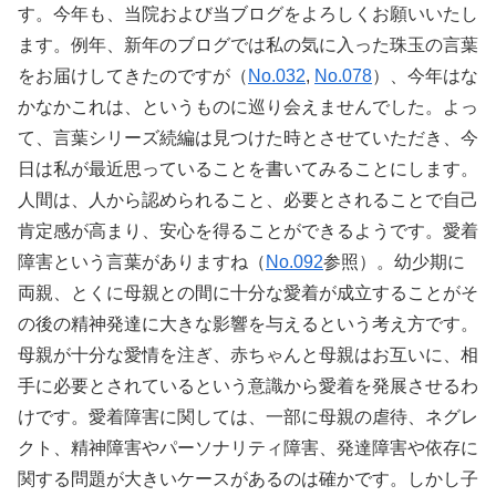
す。今年も、当院および当ブログをよろしくお願いいたし
ます。例年、新年のブログでは私の気に入った珠玉の言葉
をお届けしてきたのですが（
No.032
,
No.078
）、今年はな
かなかこれは、というものに巡り会えませんでした。よっ
て、言葉シリーズ続編は見つけた時とさせていただき、今
日は私が最近思っていることを書いてみることにします。
人間は、人から認められること、必要とされることで自己
肯定感が高まり、安心を得ることができるようです。愛着
障害という言葉がありますね（
No.092
参照）。幼少期に
両親、とくに母親との間に十分な愛着が成立することがそ
の後の精神発達に大きな影響を与えるという考え方です。
母親が十分な愛情を注ぎ、赤ちゃんと母親はお互いに、相
手に必要とされているという意識から愛着を発展させるわ
けです。愛着障害に関しては、一部に母親の虐待、ネグレ
クト、精神障害やパーソナリティ障害、発達障害や依存に
関する問題が大きいケースがあるのは確かです。しかし子