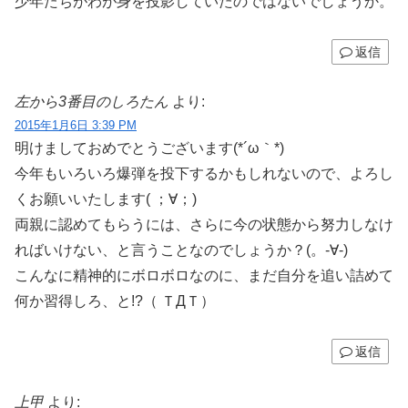
少年たちがわが身を投影していたのではないでしょうか。
返信
左から3番目のしろたん
より:
2015年1月6日 3:39 PM
明けましておめでとうございます(*´ω｀*)
今年もいろいろ爆弾を投下するかもしれないので、よろし
くお願いいたします( ；∀；)
両親に認めてもらうには、さらに今の状態から努力しなけ
ればいけない、と言うことなのでしょうか？(。-∀-)
こんなに精神的にボロボロなのに、まだ自分を追い詰めて
何か習得しろ、と!?（ ＴДＴ）
返信
上甲
より: